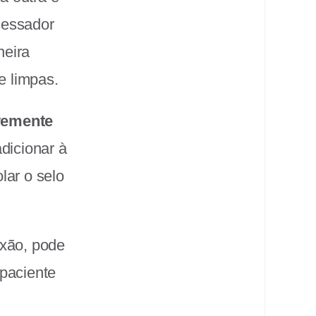
cessador
neira
e limpas.
vemente
dicionar à
lar o selo
exão, pode
 paciente