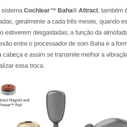
o sistema
Cochlear
™
Baha
®
Attract
, também é
fadas, geralmente a cada três meses, quando e
o estiverem desgastadas; a função da almofada 
exão entre o processador de som Baha e a for
 cabeça e assim se transmite melhor a vibração
lizar essa troca.