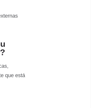
externas
eu
®?
cas,
te que está