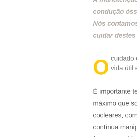
condução ósse
Nós contamos 
cuidar destes
cuidado 
O
vida úti
É importante t
máximo que so
cocleares, com
contínua manip