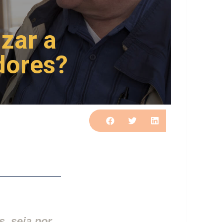
zar a
dores?
, seja por