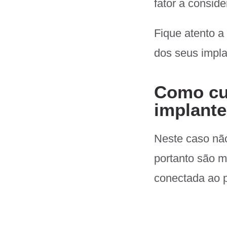
fator a conside
Fique atento a
dos seus impla
Como cu
implant
Neste caso não
portanto são mu
conectada ao p