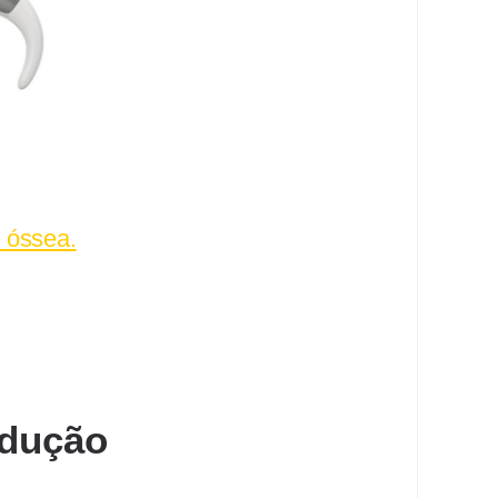
 óssea.
ndução