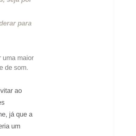
derar para
r uma maior
de de som.
vitar ao
es
e, já que a
eria um