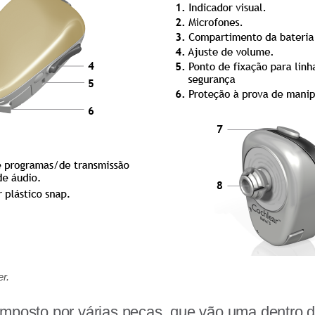
r.
mposto por várias peças, que vão uma dentro d