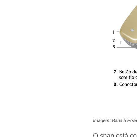
Imagem: Baha 5 Powe
O snap está co