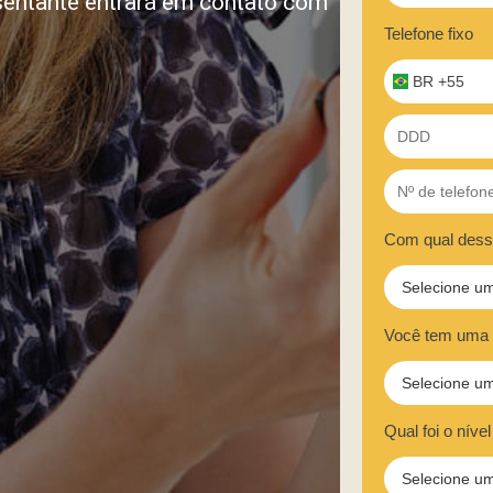
sentante entrará em contato com
Telefone fixo
BR +55
Com qual desse
Você tem uma p
Qual foi o níve