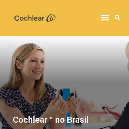
Cochlear™ no Brasil