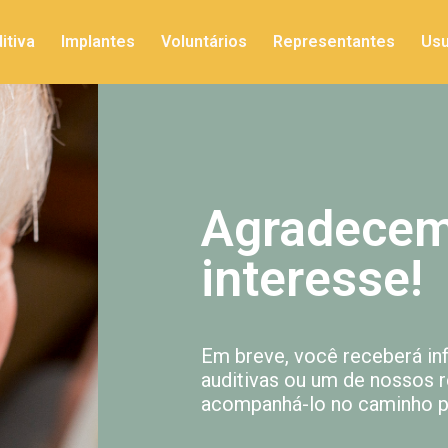
itiva
Implantes
Voluntários
Representantes
Usu
Agradecem
interesse!
Em breve, você receberá i
auditivas ou um de nossos 
acompanhá-lo no caminho pa