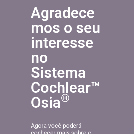
Agradece
mos o seu
interesse
no
Sistema
Cochlear™
®
Osia
Agora você poderá
conhecer mais sobre o