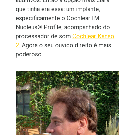
auditivos. Então a opção mais clara
que tinha era essa: um implante,
especificamente o Cochlear
TM
Nucleus
®
Profile, acompanhado do
processador de som
Cochlear Kanso
2.
Agora o seu ouvido direito é mais
poderoso.