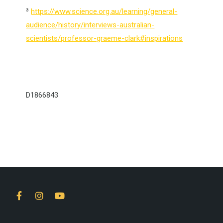
³
https://www.science.org.au/learning/general-
audience/history/interviews-australian-
scientists/professor-graeme-clark#inspirations
D1866843