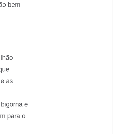
uão bem
ilhão
 que
 e as
bigorna e
em para o