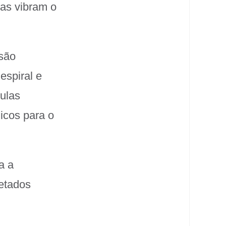
as vibram o
 são
espiral e
lulas
icos para o
a a
retados