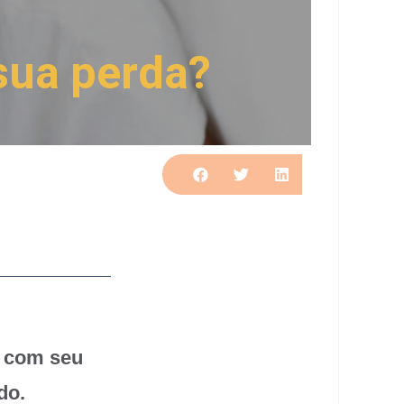
sua perda?
e com seu
do.