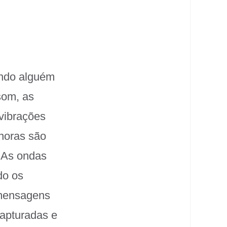
ando alguém
som, as
vibrações
noras são
. As ondas
do os
 mensagens
apturadas e