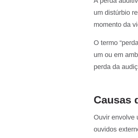
A perda auditi
um distúrbio 
momento da vid
O termo “perda
um ou em ambos
perda da audiçã
Causas d
Ouvir envolve
ouvidos extern