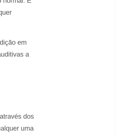
o normal. É
quer
udição em
uditivas a
através dos
ualquer uma