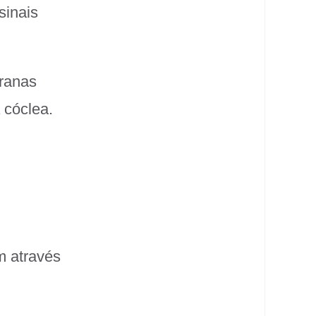
sinais
ranas
 cóclea.
m através