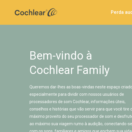
Perda aud
Bem-vindo à
Cochlear Family
Queremos dar-lhes as boas-vindas neste espaço criad
especialmente para dividir com nossos usuários de
processadores de som Cochlear, informações úteis,
conselhos e histórias que vão servir para que você tire 
máximo proveito do seu processador de som e desfrut
ao máximo sua viagem rumo à audição, conectando-s
com os sons, familiares e amigos que enchem sua vida