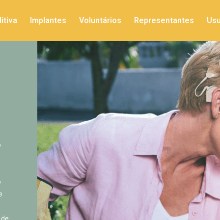
itiva
Implantes
Voluntários
Representantes
Usu
o
o
e
e
 de