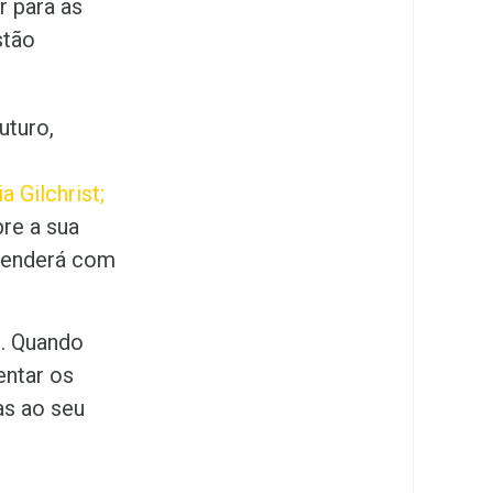
r para as
stão
uturo,
a Gilchrist
;
bre a sua
reenderá com
o. Quando
entar os
as ao seu