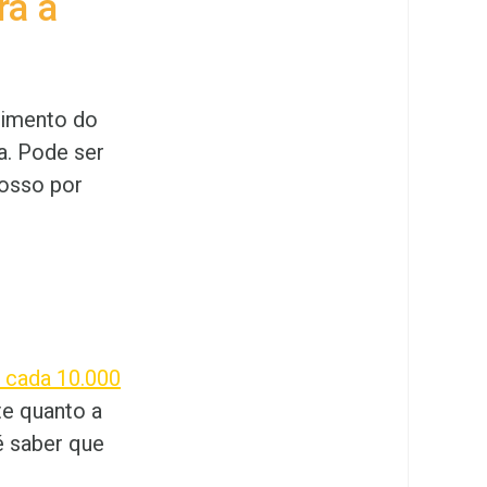
ra a
vimento do
a. Pode ser
osso por
 cada 10.000
te quanto a
é saber que