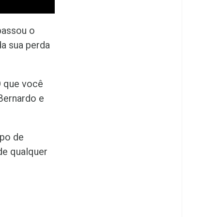
passou o
da sua perda
O que você
 Bernardo e
ipo de
de qualquer