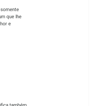
e somente
um que lhe
hor e
nifica também