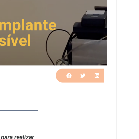
implante
sível
para realizar