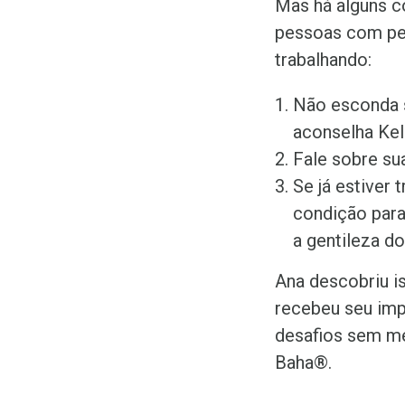
Mas há alguns c
pessoas com per
trabalhando:
Não esconda s
aconselha Kel
Fale sobre sua
Se já estiver 
condição para
a gentileza d
Ana descobriu i
recebeu seu imp
desafios sem me
Baha
®
.