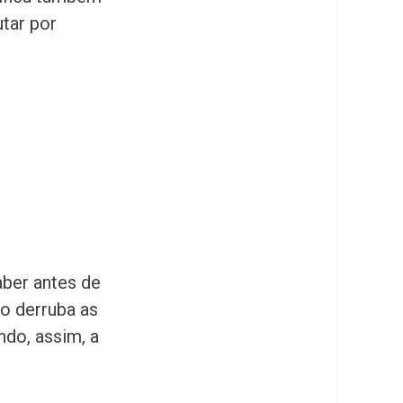
utar por
aber antes de
vo derruba as
ndo, assim, a