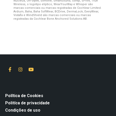
Nucleus, Off-Stylet, Slimline, SmartSound, Softip, SPrint, True
Wireless, o logotipo elíptico, WearYourWay e Whisper são
marcas comerciais ou marcas registradas de Cochlear Limited.
Ardium, Baha, Baha SoftWear, BCDrive, DermaLock, EveryWear,
Vistafix e WindShield são marcas comerciais ou marcas
registradas da Cochlear Bone Anchored Solutions AB.
Política de Cookies
Politíca de privacidade
Condições de uso