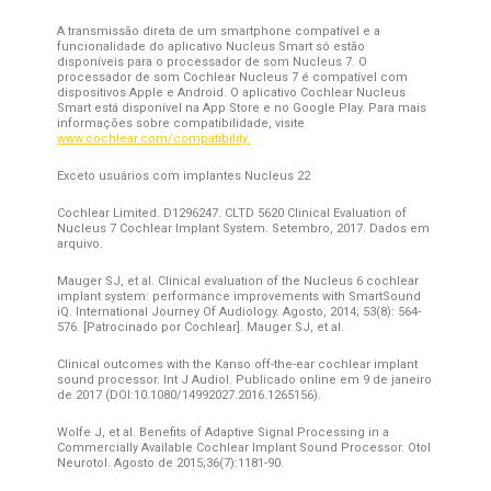
A transmissão direta de um smartphone compatível e a
funcionalidade do aplicativo Nucleus Smart só estão
disponíveis para o processador de som Nucleus 7. O
processador de som Cochlear Nucleus 7 é compatível com
dispositivos Apple e Android. O aplicativo Cochlear Nucleus
Smart está disponível na App Store e no Google Play. Para mais
informações sobre compatibilidade, visite
www.cochlear.com/compatibility.
Exceto usuários com implantes Nucleus 22
Cochlear Limited. D1296247. CLTD 5620 Clinical Evaluation of
Nucleus 7 Cochlear Implant System. Setembro, 2017. Dados em
arquivo.
Mauger SJ, et al. Clinical evaluation of the Nucleus 6 cochlear
implant system: performance improvements with SmartSound
iQ. International Journey Of Audiology. Agosto, 2014; 53(8): 564-
576. [Patrocinado por Cochlear]. Mauger SJ, et al.
Clinical outcomes with the Kanso off-the-ear cochlear implant
sound processor. Int J Audiol. Publicado online em 9 de janeiro
de 2017 (DOI:10.1080/14992027.2016.1265156).
Wolfe J, et al. Benefits of Adaptive Signal Processing in a
Commercially Available Cochlear Implant Sound Processor. Otol
Neurotol. Agosto de 2015;36(7):1181-90.