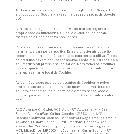
da Apple Inc, registrada nos EUA e em outros países.
Android é uma marca comercial da Google LLC. O Google Play
e o logotipo do Google Play são marcas registradas da Google
LLC.
A marca e os logotipos Bluetooth® são marcas registradas de
propriedade da Bluetooth SIG, Inc. e qualquer uso de tais
marcas pela Cochlear está sob licença.
Converse com seu médico ou profissional de saúde sobre
tratamentos para perda auditiva. Estes profissionais poderão
recomendar uma solução adequada para perda auditiva. Todos
os produtos devem ser usados ​​apenas conforme indicado pelo
seu médico ou profissional de saúde. Nem todos os produtos
estão disponíveis em todos os países. Entre em contato com
um representante local da Cochlear.
As opiniões expressas pelos usuários da Cochlear e pelos
profissionais de saúde auditiva são individuais. Verifique com
seu provedor de saúde auditiva para determinar se você é
elegível para usar a tecnologia Cochlear. Os resultados podem
variar.
ACE, Advance Off-Stylet, AOS, AutoNRT, Autosensitivity, Beam,
Button, CareYourWay, Carina, Cochlear, 科利耳, コクレア,
Cochlear SoftWear, Codacs, ConnectYourWay, Contour, Contour
Advance, Custom Sound, ESPrit, Freedom, Hear now. And
always, HearYourWay, Hugfit, Hybrid, Invisible Hearing, Kanso,
MET, MicroDrive, MP3000, myCochlear, mySmartSound, NRT,