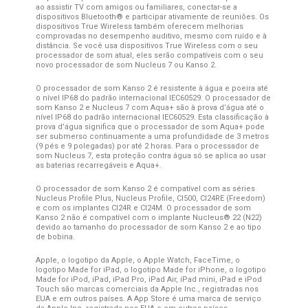
ao assistir TV com amigos ou familiares, conectar-se a
dispositivos Bluetooth® e participar ativamente de reuniões. Os
dispositivos True Wireless também oferecem melhorias
comprovadas no desempenho auditivo, mesmo com ruído e à
distância. Se você usa dispositivos True Wireless com o seu
processador de som atual, eles serão compatíveis com o seu
novo processador de som Nucleus 7 ou Kanso 2.
O processador de som Kanso 2 é resistente à água e poeira até
o nível IP68 do padrão internacional IEC60529. O processador de
som Kanso 2 e Nucleus 7 com Aqua+ são à prova d’água até o
nível IP68 do padrão internacional IEC60529. Esta classificação à
prova d’água significa que o processador de som Aqua+ pode
ser submerso continuamente a uma profundidade de 3 metros
(9 pés e 9 polegadas) por até 2 horas. Para o processador de
som Nucleus 7, esta proteção contra água só se aplica ao usar
as baterias recarregáveis ​​e Aqua+.
O processador de som Kanso 2 é compatível com as séries
Nucleus Profile Plus, Nucleus Profile, CI500, CI24RE (Freedom)
e com os implantes CI24R e CI24M. O processador de som
Kanso 2 não é compatível com o implante Nucleus® 22 (N22)
devido ao tamanho do processador de som Kanso 2 e ao tipo
de bobina.
Apple, o logotipo da Apple, o Apple Watch, FaceTime, o
logotipo Made for iPad, o logotipo Made for iPhone, o logotipo
Made for iPod, iPad, iPad Pro, iPad Air, iPad mini, iPad e iPod
Touch são marcas comerciais da Apple Inc., registradas nos
EUA e em outros países. A App Store é uma marca de serviço