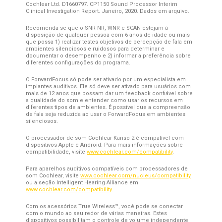
Cochlear Ltd. D1660797. CP1150 Sound Processor Interim
Clinical Investigation Report. Janeiro, 2020. Dados em arquivo.
Recomenda-se que o SNR-NR, WNR e SCAN estejam à
disposição de qualquer pessoa com 6 anos de idade ou mais
que possa 1) realizar testes objetivos de percepção de fala em
ambientes silenciosos e ruidosos para determinar e
documentar o desempenho e 2) informar a preferência sobre
diferentes configurações do programa.
O ForwardFocus só pode ser ativado por um especialista em
implantes auditivos. Ele só deve ser ativado para usuários com
mais de 12 anos que possam dar um feedback confiável sobre
a qualidade do som e entender como usar os recursos em
diferentes tipos de ambientes. É possível que a compreensão
de fala seja reduzida ao usar o ForwardFocus em ambientes
silenciosos.
O processador de som Cochlear Kanso 2 é compatível com
dispositivos Apple e Android. Para mais informações sobre
compatibilidade, visite
www.cochlear.com/compatibility
.
Para aparelhos auditivos compatíveis com processadores de
som Cochlear, visite
www.cochlear.com/nucleus/compatibility
ou a seção Intelligent Hearing Alliance em
www.cochlear.com/compatibility
.
Com os acessórios True Wireless™, você pode se conectar
com o mundo ao seu redor de várias maneiras. Estes
dispositivos possibilitam o controle de volume independente