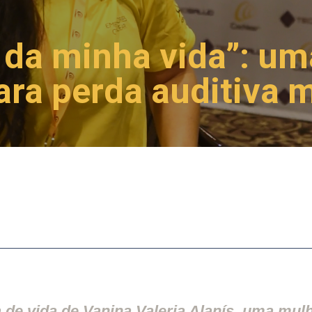
a da minha vida”: u
ara perda auditiva m
ia de vida de Vanina Valeria Alanís, uma mu