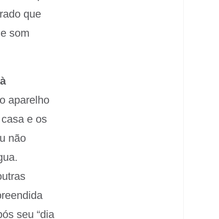
grado que
de som
 à
 o aparelho
 casa e os
Eu não
gua.
outras
rpreendida
pós seu “dia