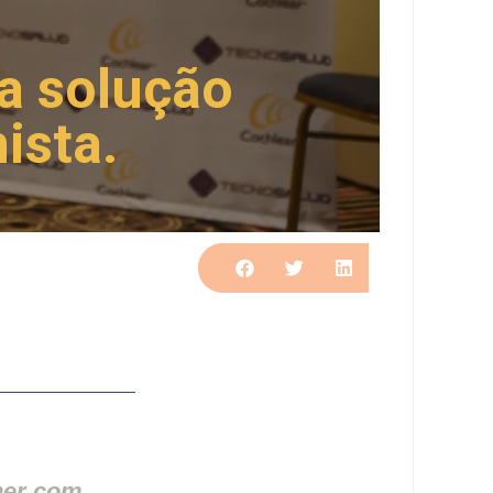
ma solução
ista.
lher com