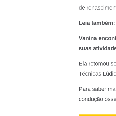
de renasciment
Leia também
Vanina encont
suas atividad
Ela retomou s
Técnicas Lúdic
Para saber mai
condução óssea