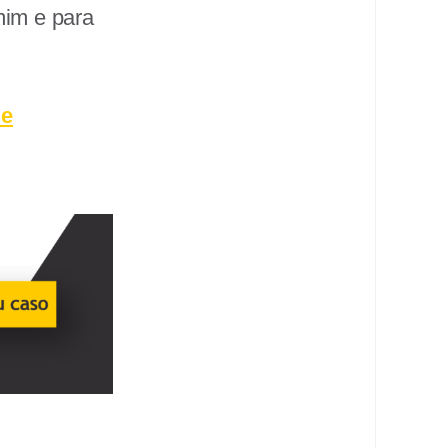
mim e para
de