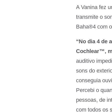
A Vanina fez u
transmite o s
Baha®4 com o 
“No dia 4 de 
Cochlear™, m
auditivo imped
sons do exteri
conseguia ouv
Percebi o quan
pessoas, de int
com todos os s