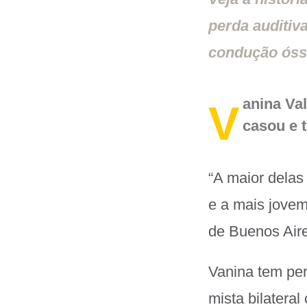
perda auditiv
condução óss
anina Val
V
casou e t
“A maior delas
e a mais jovem
de Buenos Aires
Vanina tem per
mista bilatera