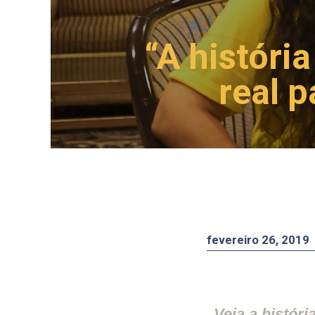
“A históri
real p
fevereiro 26, 2019
Veja a histór