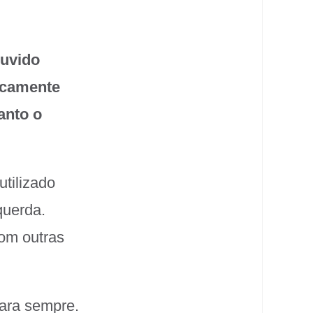
ouvido
icamente
anto o
utilizado
querda.
om outras
para sempre.