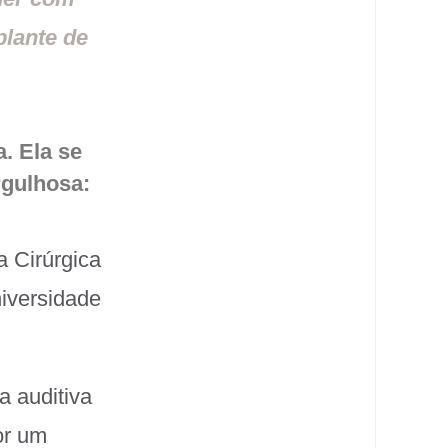
plante de
. Ela se
rgulhosa:
a Cirúrgica
iversidade
a auditiva
or um