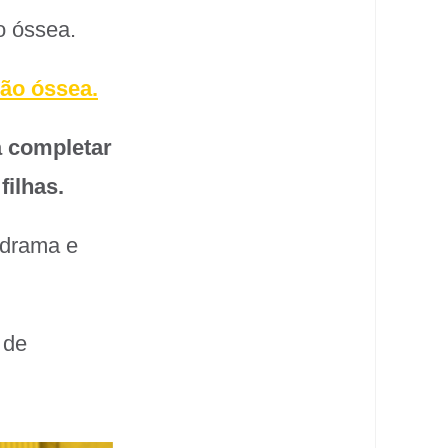
o óssea.
ção óssea.
a completar
filhas.
odrama e
 de