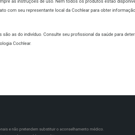
sempre as instruções de uso. Nem todos os produtos estão disponív
tato com seu representante local da Cochlear para obter informaçã
 são as do indivíduo. Consulte seu profissional da saúde para dete
ologia Cochlear.
onais e não pretendem substituir o aconselhamento médico.