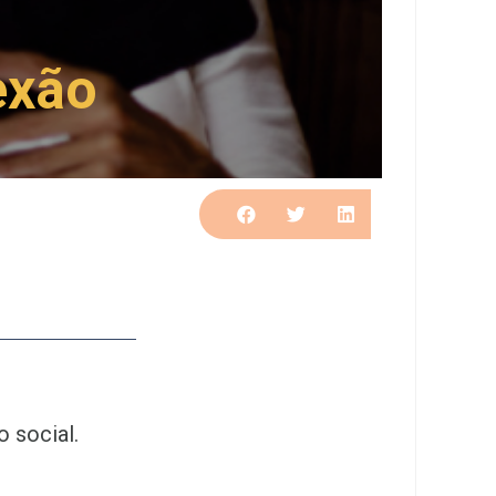
exão
 social.