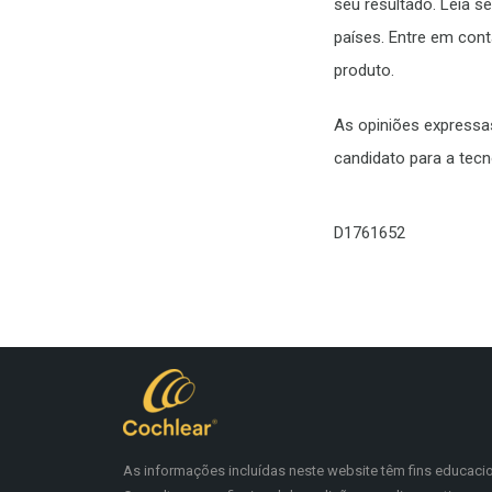
seu resultado. Leia 
países. Entre em con
produto.
As opiniões expressas
candidato para a tecn
D1761652
As informações incluídas neste website têm fins educaci