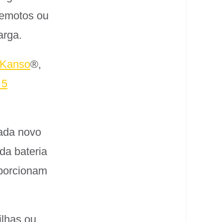
remotos ou
arga.
Kanso
®
,
5
cada novo
da bateria
oporcionam
ilhas ou