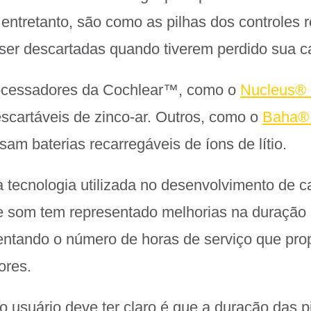
 entretanto, são como as pilhas dos controles 
ser descartadas quando tiverem perdido sua c
ocessadores da Cochlear™
, como o
Nucleus
®
scartáveis de zinco-ar. Outros, como o
Baha
®
usam baterias recarregáveis de íons de lítio.
a tecnologia utilizada no desenvolvimento de 
 som tem representado melhorias na duração 
entando o número de horas de serviço que pr
ores.
o usuário deve ter claro é que a duração das p