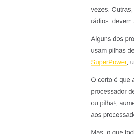
vezes. Outras,
rádios: devem 
Alguns dos pr
usam pilhas de
SuperPower
, 
O certo é que 
processador de
ou pilha¹
, aum
aos processad
Mas, o que tod