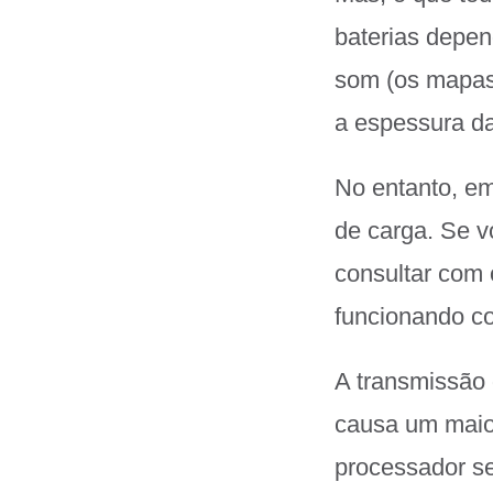
baterias depen
som (os mapas 
a espessura da
No entanto, e
de carga. Se 
consultar com 
funcionando c
A transmissão
causa um maior
processador s