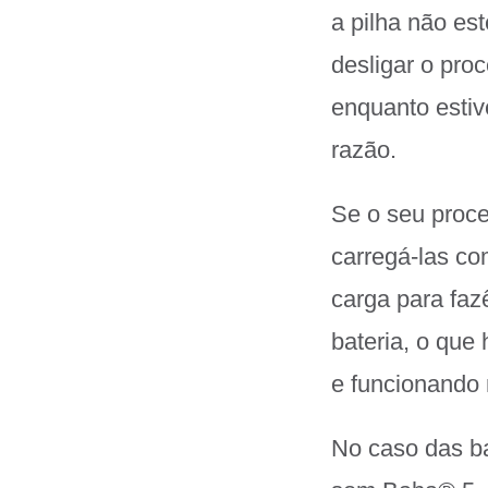
a pilha não es
desligar o proc
enquanto estiv
razão.
Se o seu proces
carregá-las co
carga para faz
bateria, o que 
e funcionando
No caso das ba