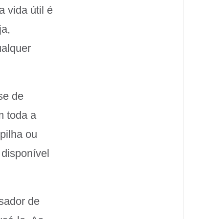
vida útil é
ja,
ualquer
-se de
m toda a
pilha ou
 disponível
ssador de