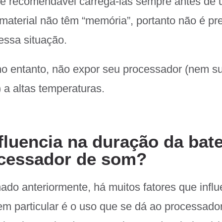
 é recomendável carregá-las sempre antes de u
 material não têm “memória”, portanto não é pr
essa situação.
no entanto, não expor seu processador (nem su
 a altas temperaturas.
fluencia na duração da bate
cessador de som?
o anteriormente, há muitos fatores que infl
m particular é o uso que se dá ao processado