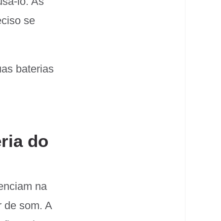
sá-lo. As
eciso se
as baterias
ria do
uenciam na
r de som. A