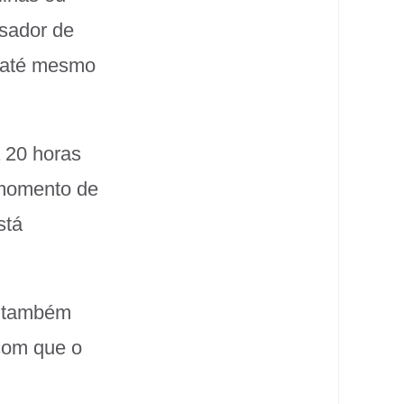
ssador de
e até mesmo
 20 horas
 momento de
stá
™ também
com que o