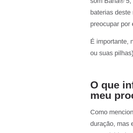
som Baha
®
5,
baterias deste
preocupar por 
É importante, 
ou suas pilhas)
O que in
meu pro
Como mencionad
duração, mas e