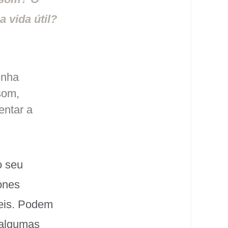
 vida útil?
enha
som,
entar a
o seu
ones
veis. Podem
 algumas