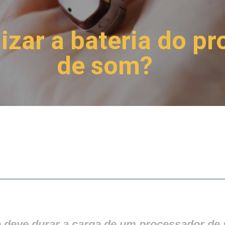
zar a bateria do p
de som?
 deve durar a carga de um processador de