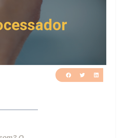
rocessador
 som? O