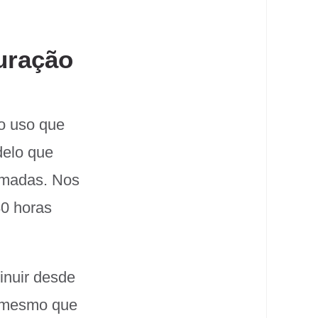
uração
o uso que
delo que
imadas. Nos
80 horas
inuir desde
, mesmo que