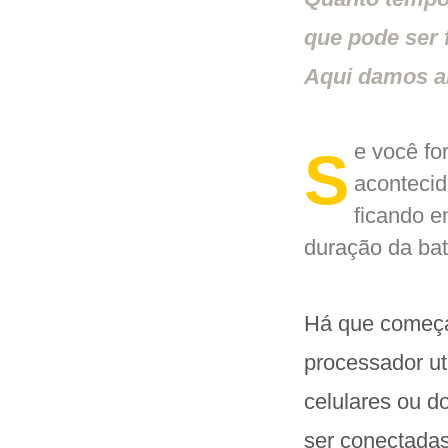
que pode ser 
Aqui damos a
e você for
S
acontecid
ficando e
duração da ba
Há que começar
processador ut
celulares ou d
ser conectadas