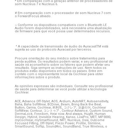
* Em comparação com a geração anterior de processadores de
som Nucleus 7 e Nucleus 6.
# Em comparação com o processador de som Nucleus 7 com
o ForwardFocus ativado.
~ Conforme os dispositivos compatíveis com o Bluetooth LE
Audio forem disponibilizados, será necessária uma atualização
de firmware para que você possa usar determinados recursos.
^ A capacidade de transmissão de áudio do Auracast
TM
está
sujeita ao uso do protocolo Auracast por terceiros.
Procure orientação do seu médico sobre tratamentos para
perda auditiva. Os resultados podem variar, e seu profissional de
saúde irá aconselhá-lo sobre os fatores que podem afetar seu
resultado. Siga sempre as instruções de uso. Nem todos os
produtos estão disponíveis em todos os países. Entre em
contato com o representante local da Cochlear para obter
informações sobre o produto.
As opiniões expressas são individuais. Consulte seu profissional
de saúde para determinar se você pode utilizar a tecnologia
Cochlear.
ACE, Advance Off-Stylet, AOS, Ardium, AutoNRT, Autosensitivity,
Baha, Baha SoftWear, BCDrive, Beam, Bring Back the Beat,
Button, Carina, Cochlear,
科利耳
,
コクレア
,
코클리어
, Cochlear
SoftWear, Contour,
コントゥア
, Contour Advance, Custom Sound,
DermaLock, Freedom, Hear now. And always, Hugfit, Human
Design, Hybrid, Invisible Hearing, Kanso, LowPro, MET, MP3000,
myCochlear, mySmartSound, NRT, Nucleus, Osia, Outcome
Focused Fitting, Off-Stylet, Piezo Power, Profile, Slimline,
SmartSound, Softip, SoundArc, SoundBand, True Wireless, o