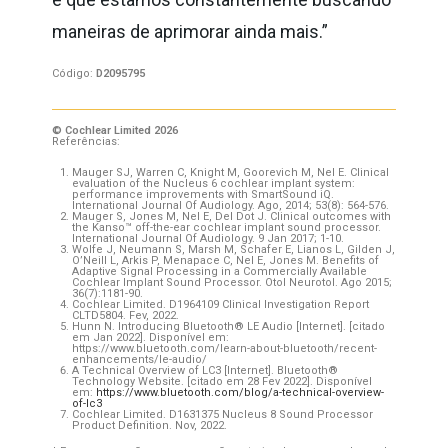
maneiras de aprimorar ainda mais.”
Código:
D2095795
© Cochlear Limited 2026
Referências:
Mauger SJ, Warren C, Knight M, Goorevich M, Nel E. Clinical
evaluation of the Nucleus 6 cochlear implant system:
performance improvements with SmartSound iQ.
International Journal Of Audiology. Ago, 2014; 53(8): 564-576.
Mauger S, Jones M, Nel E, Del Dot J. Clinical outcomes with
the Kanso™ off-the-ear cochlear implant sound processor.
International Journal Of Audiology. 9 Jan 2017; 1-10.
Wolfe J, Neumann S, Marsh M, Schafer E, Lianos L, Gilden J,
O’Neill L, Arkis P, Menapace C, Nel E, Jones M. Benefits of
Adaptive Signal Processing in a Commercially Available
Cochlear Implant Sound Processor. Otol Neurotol. Ago 2015;
36(7):1181-90.
Cochlear Limited. D1964109 Clinical Investigation Report
CLTD5804. Fev, 2022.
Hunn N. Introducing Bluetooth® LE Audio [Internet]. [citado
em Jan 2022]. Disponível em:
https://www.bluetooth.com/learn-about-bluetooth/recent-
enhancements/le-audio/
A Technical Overview of LC3 [Internet]. Bluetooth®
Technology Website. [citado em 28 Fev 2022]. Disponível
em:
https://www.bluetooth.com/blog/a-technical-overview-
of-lc3
Cochlear Limited. D1631375 Nucleus 8 Sound Processor
Product Definition. Nov, 2022.