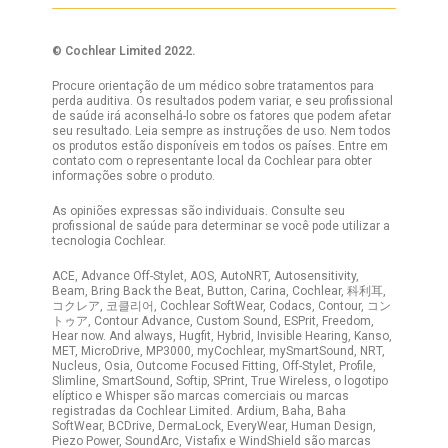
© Cochlear Limited 2022.
Procure orientação de um médico sobre tratamentos para
perda auditiva. Os resultados podem variar, e seu profissional
de saúde irá aconselhá-lo sobre os fatores que podem afetar
seu resultado. Leia sempre as instruções de uso. Nem todos
os produtos estão disponíveis em todos os países. Entre em
contato com o representante local da Cochlear para obter
informações sobre o produto.
As opiniões expressas são individuais. Consulte seu
profissional de saúde para determinar se você pode utilizar a
tecnologia Cochlear.
ACE, Advance Off-Stylet, AOS, AutoNRT, Autosensitivity,
Beam, Bring Back the Beat, Button, Carina, Cochlear, 科利耳,
コクレア, 코클리어, Cochlear SoftWear, Codacs, Contour, コン
トゥア, Contour Advance, Custom Sound, ESPrit, Freedom,
Hear now. And always, Hugfit, Hybrid, Invisible Hearing, Kanso,
MET, MicroDrive, MP3000, myCochlear, mySmartSound, NRT,
Nucleus, Osia, Outcome Focused Fitting, Off-Stylet, Profile,
Slimline, SmartSound, Softip, SPrint, True Wireless, o logotipo
elíptico e Whisper são marcas comerciais ou marcas
registradas da Cochlear Limited. Ardium, Baha, Baha
SoftWear, BCDrive, DermaLock, EveryWear, Human Design,
Piezo Power, SoundArc, Vistafix e WindShield são marcas