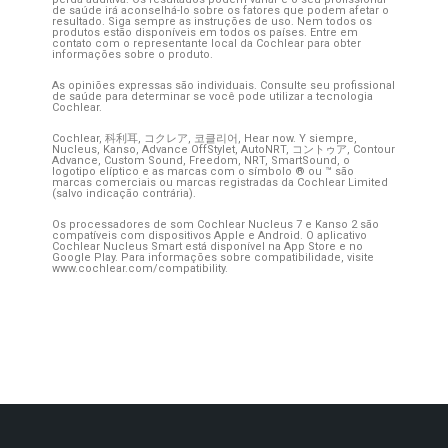
de saúde irá aconselhá-lo sobre os fatores que podem afetar o
resultado. Siga sempre as instruções de uso. Nem todos os
produtos estão disponíveis em todos os países. Entre em
contato com o representante local da Cochlear para obter
informações sobre o produto.
As opiniões expressas são individuais. Consulte seu profissional
de saúde para determinar se você pode utilizar a tecnologia
Cochlear.
Cochlear, 科利耳, コクレア, 코클리어, Hear now. Y siempre,
Nucleus, Kanso, Advance OffStylet, AutoNRT, コントゥア, Contour
Advance, Custom Sound, Freedom, NRT, SmartSound, o
logotipo elíptico e as marcas com o símbolo ® ou ™ são
marcas comerciais ou marcas registradas da Cochlear Limited
(salvo indicação contrária).
Os processadores de som Cochlear Nucleus 7 e Kanso 2 são
compatíveis com dispositivos Apple e Android. O aplicativo
Cochlear Nucleus Smart está disponível na App Store e no
Google Play. Para informações sobre compatibilidade, visite
www.cochlear.com/compatibility.