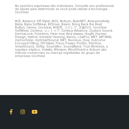
As opiniões expressas são individuais. Consulte seu profissional
de saúde para determinar se você pode utilizar a tecnologia
Cochlear.
ACE, Advance Off-Stylet, AOS, Ardium, AutoNRT, Autosensitivity,
Baha, Baha SoftWear, BCDrive, Beam, Bring Back the Beat,
Button, Carina, Cochlear, 科利耳, コクレア, 코클리어, Cochlear
SoftWear, Contour, コントゥア, Contour Advance, Custom Sound,
DermaLock, Freedom, Hear now. And always, Hugfit, Human
Design, Hybrid, Invisible Hearing, Kanso, LowPro, MET, MP3000,
myCochlear, mySmartSound, NRT, Nucleus, Osia, Outcome
Focused Fitting, Off-Stylet, Piezo Power, Profile, Slimline,
SmartSound, Softip, SoundArc, SoundBand, True Wireless, o
logotipo elíptico, Vistafix, Whisper, WindShield e Xidium são
marcas comerciais ou marcas registradas do grupo de
empresas Cochlear.