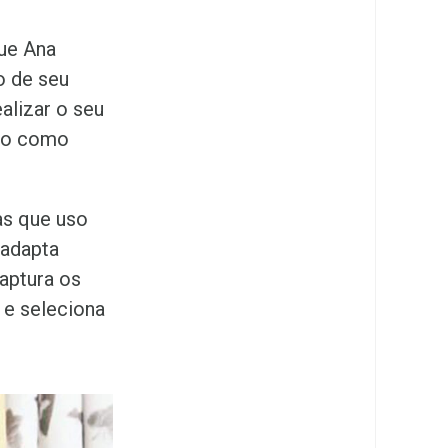
que Ana
o de seu
alizar o seu
odo como
as que uso
 adapta
aptura os
e seleciona