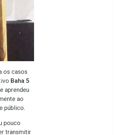
a os casos
tivo
Baha 5
ue aprendeu
amente ao
 público.
ou pouco
r transmitir