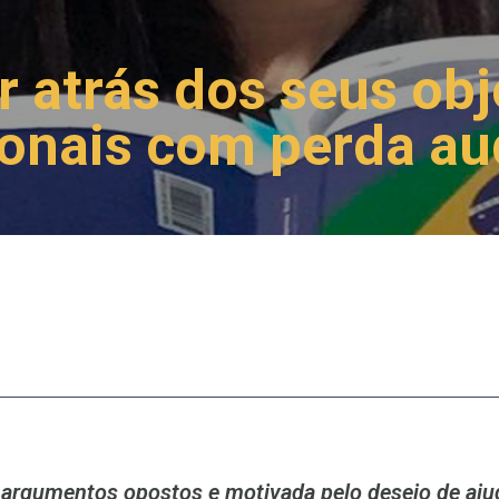
 atrás dos seus obj
ionais com perda au
 argumentos opostos e motivada pelo desejo de aju