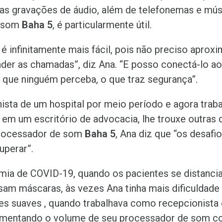
as gravações de áudio, além de telefonemas e músi
e som
Baha 5
, é particularmente útil.
 é infinitamente mais fácil, pois não preciso aprox
nder as chamadas”, diz Ana. “E posso conectá-lo ao
 que ninguém perceba, o que traz segurança”.
sta de um hospital por meio período e agora trab
em um escritório de advocacia, lhe trouxe outras d
rocessador de som
Baha 5
, Ana diz que “os desafi
uperar”.
mia de COVID-19, quando os pacientes se distanc
sam máscaras, às vezes Ana tinha mais dificuldade
es suaves , quando trabalhava como recepcionist
aumentando o volume de seu processador de som c