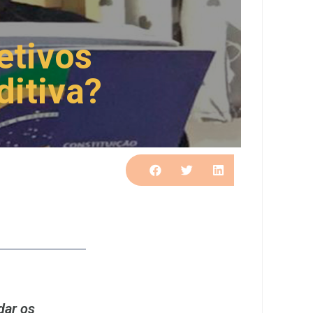
etivos
ditiva?
dar os