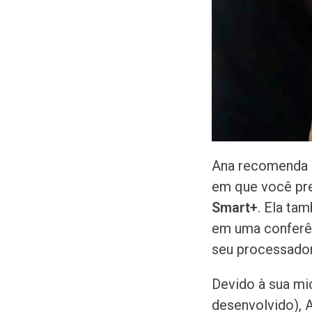
Ana recomenda 
em que você pre
Smart+
. Ela ta
em uma conferên
seu processador
Devido à sua mi
desenvolvido), A