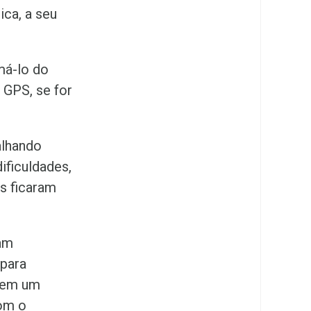
ca, a seu
imá-lo do
 GPS, se for
alhando
ificuldades,
os ficaram
iam
 para
a em um
om o