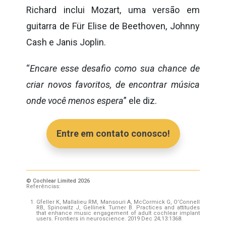
Richard inclui Mozart, uma versão em
guitarra de Für Elise de Beethoven, Johnny
Cash e Janis Joplin.
“
Encare esse desafio como sua chance de
criar novos favoritos, de encontrar música
onde você menos espera
” ele diz.
Entre em contato conosco!
© Cochlear Limited 2026
Referências:
Gfeller K, Mallalieu RM, Mansouri A, McCormick G, O’Connell
RB, Spinowitz J, Gellinek Turner B. Practices and attitudes
that enhance music engagement of adult cochlear implant
users. Frontiers in neuroscience. 2019 Dec 24;13:1368.