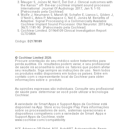
Mauger S, Jones M, Nel E, Del Dot J. Clinical outcomes with
the Kanso™ off- the-ear cochlear implant sound processor.
International Journal Of Audiology. 2017, Jan 9; 1-10.
[Patrocinado pela Cochlear]
Wolfe J, Neumann S, Marsh M, Schafer E, Lianos L, Gilden J,
O’Neill L, Arkis P, Menapace C, Nel E, Jones M. Benefits of
Adaptive Signal Processing in a Commercially Available
Cochlear Implant Sound Processor. Otol Neurotol. 2015 Ago;
36(7):1181-90. [Patrocinado pela Cochlear]
Cochlear Limited. D1964109 Clinical Investigation Report
CLTD5804.
Código:
D2178189
© Cochlear Limited 2026
Procure orientação do seu médico sobre tratamentos para
perda auditiva. Os resultados podem variar, e seu profissional
de saúde irá aconselhá-lo sobre os fatores que podem afetar
seu resultado. Siga sempre as instruções de uso. Nem todos
os produtos estão disponíveis em todos os países. Entre em
contato com o representante local da Cochlear para obter
informações sobre o produto.
As opiniões expressas são individuais. Consulte seu profissional
de saúde para determinar se você pode utilizar a tecnologia
Cochlear.
A variedade de Smart Apps e Support Apps da Cochlear está
disponível na App Store e/ou Google Play. Para informações
sobre os processadores de som, sistemas operacionais e
dispositivos compatíveis com a variedade de Smart Apps e
Support Apps da Cochlear, visite
www.cochlear.com/compatibility.
ACE, Advance Off-Stylet, AOS, AutoNRT, Autosensitivity, Beam,