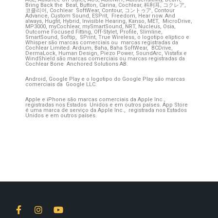
Bring Back the Beat, Button, Carina, Cochlear, 科利耳, コクレア,
코클리어, Cochlear SoftWear, Contour, コントゥア, Contour
Advance, Custom Sound, ESPrit, Freedom, Hear now. And
always, Hugfit, Hybrid, Invisible Hearing, Kanso, MET, MicroDrive,
MP3000, myCochlear, mySmartSound, NRT, Nucleus, Osia,
Outcome Focused Fitting, Off-Stylet, Profile, Slimline,
SmartSound, Softip, SPrint, True Wireless, o logotipo elíptico e
Whisper são marcas comerciais ou marcas registradas da
Cochlear Limited. Ardium, Baha, Baha SoftWear, BCDrive,
DermaLock, Human Design, Piezo Power, SoundArc, Vistafix e
WindShield são marcas comerciais ou marcas registradas da
Cochlear Bone Anchored Solutions AB.
Android, Google Play e o logotipo do Google Play são marcas
comerciais da Google LLC.
Apple e iPhone são marcas comerciais da Apple Inc.,
registradas nos Estados Unidos e em outros países. App Store
é uma marca de serviço da Apple Inc., registrada nos Estados
Unidos e em outros países.