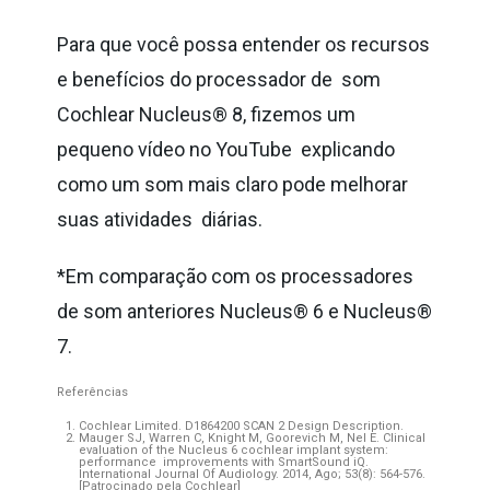
Para que você possa entender os recursos
e benefícios do processador de som
Cochlear Nucleus® 8, fizemos um
pequeno vídeo no YouTube explicando
como um som mais claro pode melhorar
suas atividades diárias.
*Em comparação com os processadores
de som anteriores Nucleus® 6 e Nucleus®
7.
Referências
Cochlear Limited. D1864200 SCAN 2 Design Description.
Mauger SJ, Warren C, Knight M, Goorevich M, Nel E. Clinical
evaluation of the Nucleus 6 cochlear implant system:
performance improvements with SmartSound iQ.
International Journal Of Audiology. 2014, Ago; 53(8): 564-576.
[Patrocinado pela Cochlear]