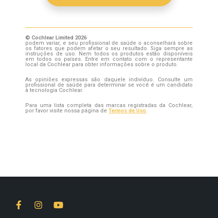
© Cochlear Limited 2026
podem variar, e seu profissional de saúde o aconselhará sobre
os fatores que podem afetar o seu resultado. Siga sempre as
instruções de uso. Nem todos os produtos estão disponíveis
em todos os países. Entre em contato com o representante
local da Cochlear para obter informações sobre o produto.
As opiniões expressas são daquele indivíduo. Consulte um
profissional de saúde para determinar se você é um candidato
à tecnologia Cochlear.
Para uma lista completa das marcas registradas da Cochlear,
por favor visite nossa página de
Termos de Uso
.