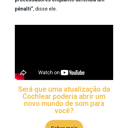
pênalti”
, disse ele.
Será que uma atualização da
Cochlear poderia abrir um
novo mundo de som para
você?