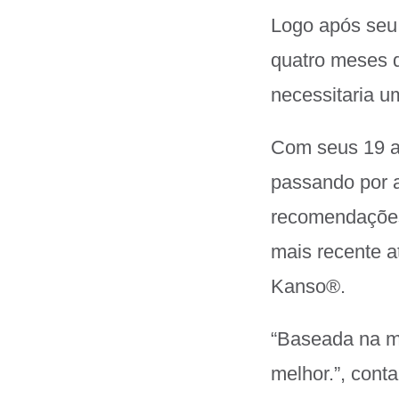
Logo após seu 
quatro meses d
necessitaria u
Com seus 19 an
passando por 
recomendações 
mais recente a
Kanso
®
.
“Baseada na mi
melhor.”, cont