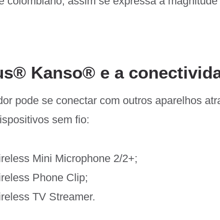
be colombiano, assim se expressa a magnitude
us® Kanso® e a conectivid
or pode se conectar com outros aparelhos atr
ispositivos sem fio:
eless Mini Microphone 2/2+;
eless Phone Clip;
reless TV Streamer.