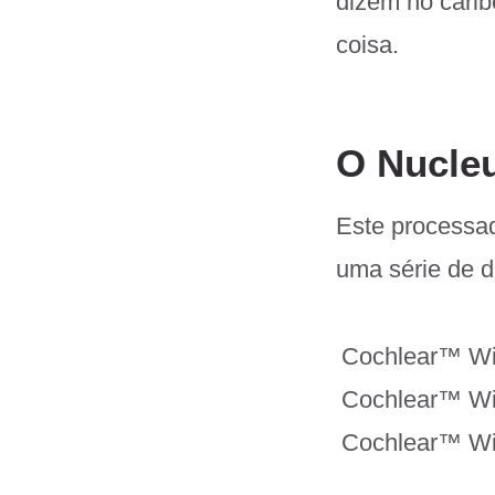
dizem no cari
coisa.
O Nucle
Este processad
uma
série de d
Cochlear™ Wir
Cochlear™ Wir
Cochlear™ Wi