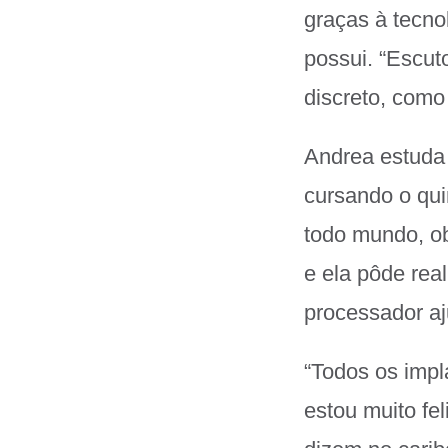
graças à tecn
possui. “Escut
discreto, como
Andrea estuda 
cursando o qu
todo mundo, ob
e ela pôde rea
processador aju
“Todos os impl
estou muito fe