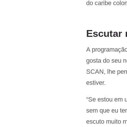
do caribe colo
Escutar 
A programação
gosta do seu n
SCAN, lhe per
estiver.
“Se estou em u
sem que eu ten
escuto muito m