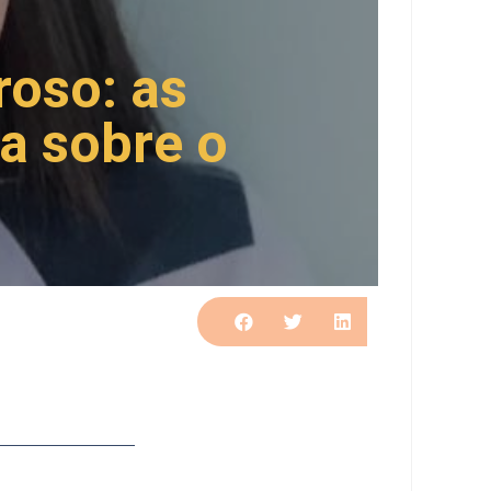
roso: as
a sobre o