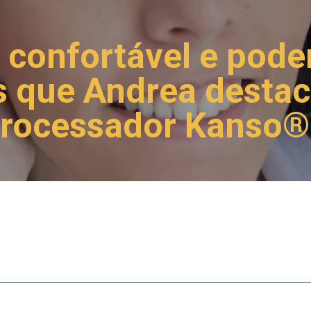
, confortável e pode
s que Andrea destac
rocessador Kanso®