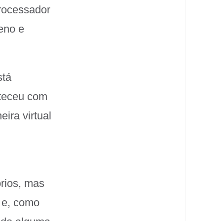
rocessador
eno e
stá
nteceu com
ira virtual
órios, mas
a e, como