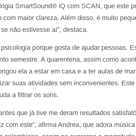
ologia SmartSound
®
iQ com SCAN, que este p
o com maior clareza. Além disso, é muito pequ
 se não estivesse aí”, destaca.
psicologia porque gosta de ajudar pessoas. E
into semestre. A quarentena, assim como aco
rigou ela a estar em casa e a ter aulas de mane
lizar suas atividades sem inconvenientes. Este
da a filtrar os sons.
antes que já tive me deram resultados satisfat
liz com este”, afirma Andrea, que adora músic