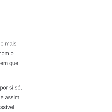
ue mais
 com o
 em que
or si só,
 e assim
ssível