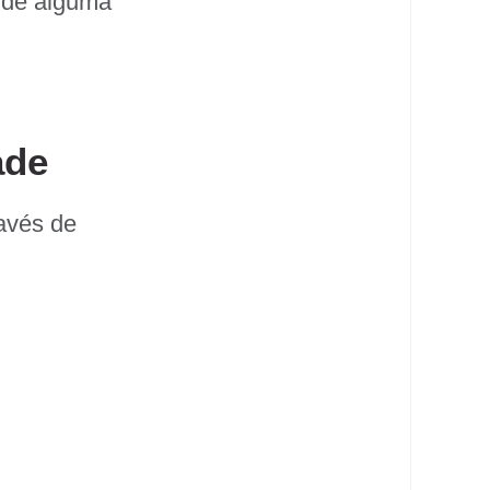
 de alguma
ade
avés de