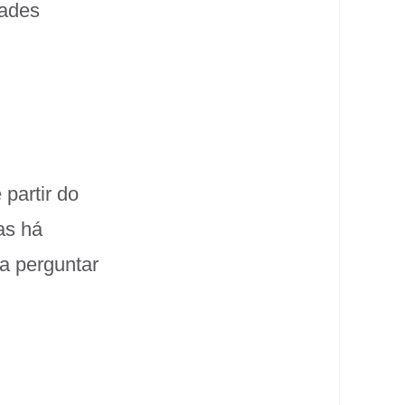
dades
partir do
as há
a perguntar