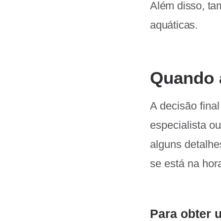
Além disso, ta
aquáticas.
Quando a
A decisão fina
especialista o
alguns detalh
se está na hora
Para obter 