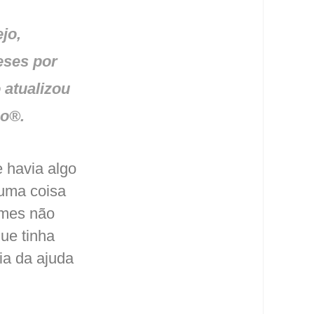
jo,
eses por
 atualizou
so®.
 havia algo
guma coisa
ames não
ue tinha
ia da ajuda