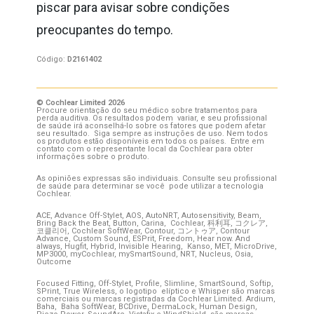
piscar para avisar sobre condições
preocupantes do tempo.
Código:
D2161402
© Cochlear Limited 2026
Procure orientação do seu médico sobre tratamentos para
perda auditiva. Os resultados podem variar, e seu profissional
de saúde irá aconselhá-lo sobre os fatores que podem afetar
seu resultado. Siga sempre as instruções de uso. Nem todos
os produtos estão disponíveis em todos os países. Entre em
contato com o representante local da Cochlear para obter
informações sobre o produto.
As opiniões expressas são individuais. Consulte seu profissional
de saúde para determinar se você pode utilizar a tecnologia
Cochlear.
ACE, Advance Off-Stylet, AOS, AutoNRT, Autosensitivity, Beam,
Bring Back the Beat, Button, Carina, Cochlear,
科利耳
,
コクレア
,
코클리어
, Cochlear SoftWear, Contour,
コントゥア
, Contour
Advance, Custom Sound, ESPrit, Freedom, Hear now. And
always, Hugfit, Hybrid, Invisible Hearing, Kanso, MET, MicroDrive,
MP3000, myCochlear, mySmartSound, NRT, Nucleus, Osia,
Outcome
Focused Fitting, Off-Stylet, Profile, Slimline, SmartSound, Softip,
SPrint, True Wireless, o logotipo elíptico e Whisper são marcas
comerciais ou marcas registradas da Cochlear Limited. Ardium,
Baha, Baha SoftWear, BCDrive, DermaLock, Human Design,