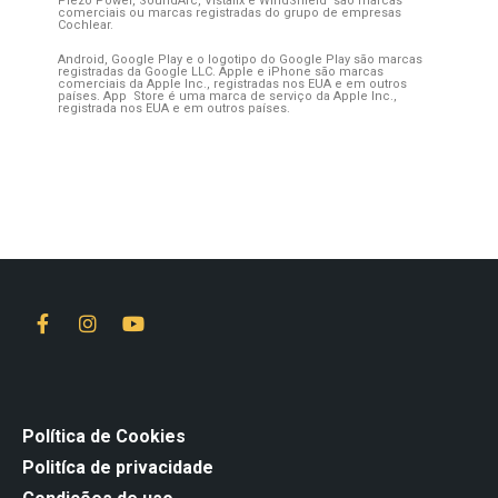
Piezo Power, SoundArc, Vistafix e WindShield são marcas
comerciais ou marcas registradas do grupo de empresas
Cochlear.
Android, Google Play e o logotipo do Google Play são marcas
registradas da Google LLC. Apple e iPhone são marcas
comerciais da Apple Inc., registradas nos EUA e em outros
países. App Store é uma marca de serviço da Apple Inc.,
registrada nos EUA e em outros países.
Política de Cookies
Politíca de privacidade