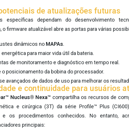
potenciais de atualizações futuras
as específicas dependam do desenvolvimento tecn
 o firmware atualizável abre as portas para várias possib
justes dinâmicos no
MAPAs
.
 energética para maior vida útil da bateria.
tas de monitoramento e diagnóstico em tempo real.
 o posicionamento da bobina do processador.
ise avançados de dados de uso para melhorar os resultad
dade e continuidade para usuários a
ear™ Nucleus® Nexa™
compartilha os recursos de comp
ética e cirúrgica (3T) da série Profile™ Plus (CI600
a e os procedimentos conhecidos. No entanto, ac
ciadores principais: