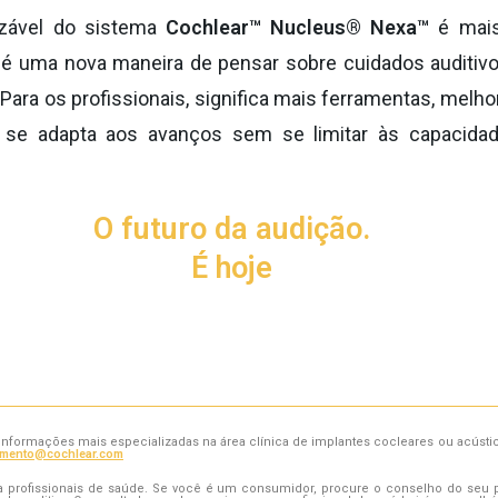
izável do sistema
Cochlear™ Nucleus® Nexa™
é mais
: é uma nova maneira de pensar sobre cuidados auditiv
 Para os profissionais, significa mais ferramentas, melh
 se adapta aos avanços sem se limitar às capacidade
O futuro da audição.
É hoje
 informações mais especializadas na área clínica de implantes cocleares ou acústi
imento@cochlear.com
 a profissionais de saúde. Se você é um consumidor, procure o conselho do seu p