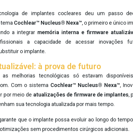
cnologia de implantes cocleares deu um passo de
istema
Cochlear™ Nucleus® Nexa™
, o primeiro e único i
undo a integrar
memória interna e firmware atualizáv
ofissionais a capacidade de acessar inovações f
bstituir o implante.
ualizável: à prova de futuro
e, as melhorias tecnológicas só estavam disponívei
som. Com o sistema
Cochlear™ Nucleus® Nexa™
, Ino
r por meio de
atualizações de firmware de implantes
,
nham sua tecnologia atualizada por mais tempo.
arante que o implante possa evoluir ao longo do tempo
otimizações sem procedimentos cirúrgicos adicionais.