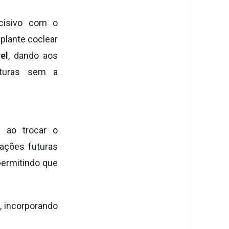
cisivo com o
mplante coclear
el
, dando aos
uturas sem a
s ao trocar o
vações futuras
 permitindo que
, incorporando