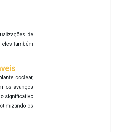
tualizações de
™
eles também
áveis
lante coclear,
om os avanços
 significativo
 otimizando os