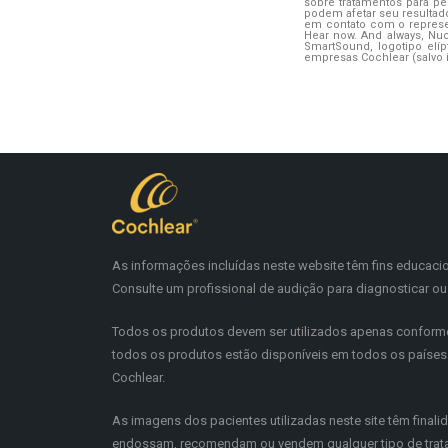
sobre tratamentos para per
podem afetar seu resultad
em contato com o repres
Hear now. And always, N
SmartSound, logotipo el
empresas Cochlear (salvo 
As informações incluídas neste website têm fins educaci
Consulte um profissional de audição para diagnosticar ou 
Todos os produtos devem ser utilizados apenas conforme
todos os produtos estão disponíveis em todos os países. 
Cochlear.
As imagens dos pacientes utilizadas neste site têm finalid
endossam, recomendam ou vendem qualquer tipo de tratame