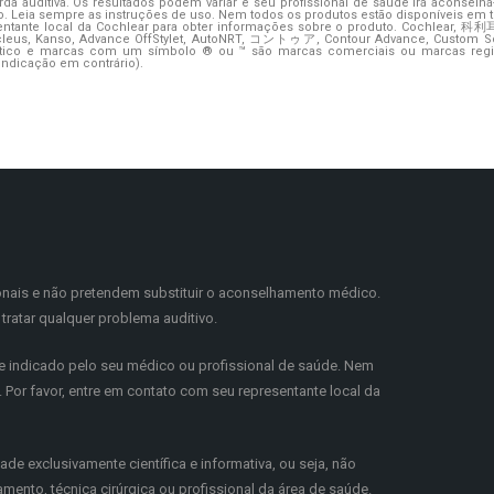
da auditiva. Os resultados podem variar e seu profissional de saúde irá aconselhá
o. Leia sempre as instruções de uso. Nem todos os produtos estão disponíveis em t
entante local da Cochlear para obter informações sobre o produto. Cochlea
ucleus, Kanso, Advance OffStylet, AutoNRT, コントゥア, Contour Advance, Custom S
íptico e marcas com um símbolo ® ou ™ são marcas comerciais ou marcas regi
indicação em contrário).
onais e não pretendem substituir o aconselhamento médico.
tratar qualquer problema auditivo.
 indicado pelo seu médico ou profissional de saúde. Nem
Por favor, entre em contato com seu representante local da
ade exclusivamente científica e informativa, ou seja, não
nto, técnica cirúrgica ou profissional da área de saúde.