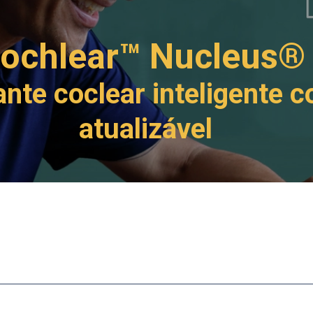
Cochlear™ Nucleus®
ante coclear inteligente 
atualizável