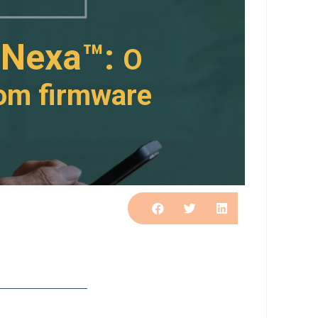
 Nexa™:
O
com firmware