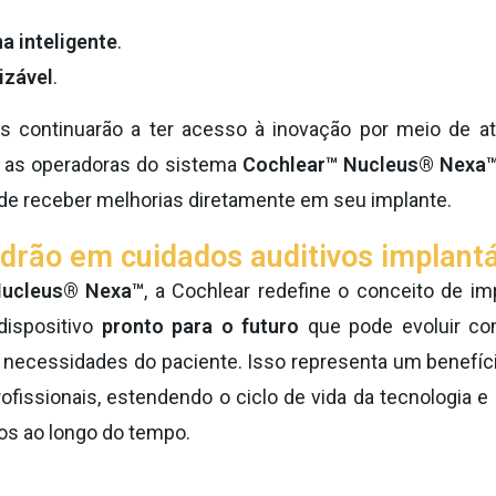
a inteligente
.
izável
.
is continuarão a ter acesso à inovação por meio de a
 as operadoras do sistema
Cochlear™ Nucleus® Nexa
de receber melhorias diretamente em seu implante.
drão em cuidados auditivos implant
ucleus® Nexa™
, a Cochlear redefine o conceito de imp
ispositivo
pronto para o futuro
que pode evoluir c
 necessidades do paciente. Isso representa um benefício
rofissionais, estendendo o ciclo de vida da tecnologia e
vos ao longo do tempo.