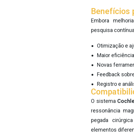
Benefícios 
Embora melhori
pesquisa contínua,
Otimização e a
Maior eficiência
Novas ferramen
Feedback sobre
Registro e anál
Compatibili
O sistema
Cochl
ressonância magn
pegada cirúrgic
elementos diferen