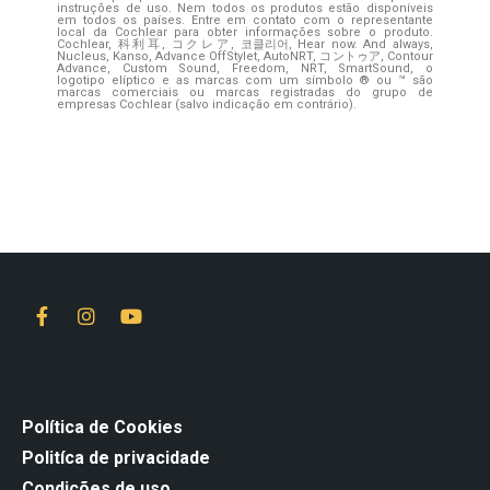
instruções de uso. Nem todos os produtos estão disponíveis
em todos os países. Entre em contato com o representante
local da Cochlear para obter informações sobre o produto.
Cochlear, 科利耳, コクレア, 코클리어, Hear now. And always,
Nucleus, Kanso, Advance OffStylet, AutoNRT, コントゥア, Contour
Advance, Custom Sound, Freedom, NRT, SmartSound, o
logotipo elíptico e as marcas com um símbolo ® ou ™ são
marcas comerciais ou marcas registradas do grupo de
empresas Cochlear (salvo indicação em contrário).
Política de Cookies
Politíca de privacidade
Condições de uso