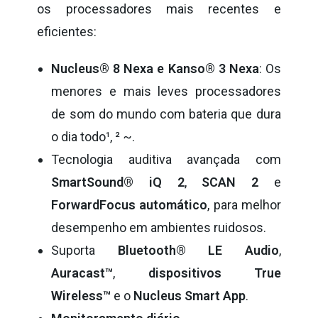
os processadores mais recentes e
eficientes:
Nucleus® 8 Nexa e Kanso® 3 Nexa
: Os
menores e mais leves processadores
de som do mundo com bateria que dura
o dia todo
¹
,
²
~.
Tecnologia auditiva avançada com
SmartSound® iQ 2
,
SCAN 2
e
ForwardFocus automático
, para melhor
desempenho em ambientes ruidosos.
Suporta
Bluetooth® LE Audio
,
Auracast™
,
dispositivos True
Wireless™
e o
Nucleus Smart App
.