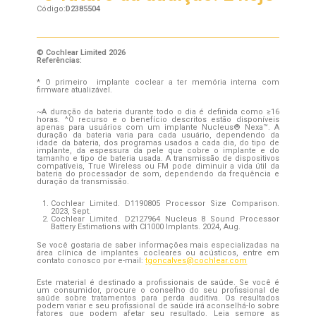
Código:
D2385504
© Cochlear Limited 2026
Referências:
* O primeiro implante coclear a ter memória interna com
firmware atualizável.
~A duração da bateria durante todo o dia é definida como ≥16
horas. ^O recurso e o benefício descritos estão disponíveis
apenas para usuários com um implante Nucleus® Nexa™. A
duração da bateria varia para cada usuário, dependendo da
idade da bateria, dos programas usados a cada dia, do tipo de
implante, da espessura da pele que cobre o implante e do
tamanho e tipo de bateria usada. A transmissão de dispositivos
compatíveis, True Wireless ou FM pode diminuir a vida útil da
bateria do processador de som, dependendo da frequência e
duração da transmissão.
Cochlear Limited. D1190805 Processor Size Comparison.
2023, Sept.
Cochlear Limited. D2127964 Nucleus 8 Sound Processor
Battery Estimations with CI1000 Implants. 2024, Aug.
Se você gostaria de saber informações mais especializadas na
área clínica de implantes cocleares ou acústicos, entre em
contato conosco por e-mail:
tgoncalves@cochlear.com
Este material é destinado a profissionais de saúde. Se você é
um consumidor, procure o conselho do seu profissional de
saúde sobre tratamentos para perda auditiva. Os resultados
podem variar e seu profissional de saúde irá aconselhá-lo sobre
fatores que podem afetar seu resultado. Leia sempre as