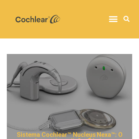
Sistema Cochlear™ Nucleus Nexa™: O