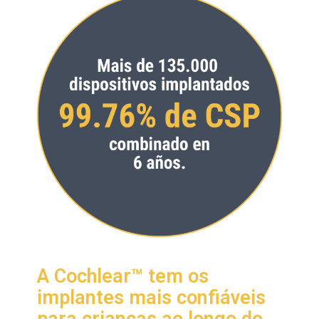
A Cochlear™ tem os
implantes mais confiáveis