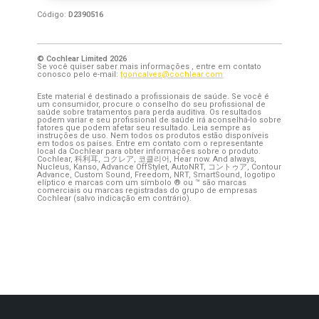
Código:
D2390516
© Cochlear Limited 2026
Se você quiser saber mais informações , entre em contato
conosco pelo e-mail:
tgoncalves@cochlear.com
Este material é destinado a profissionais de saúde. Se você é
um consumidor, procure o conselho do seu profissional de
saúde sobre tratamentos para perda auditiva. Os resultados
podem variar e seu profissional de saúde irá aconselhá-lo sobre
fatores que podem afetar seu resultado. Leia sempre as
instruções de uso. Nem todos os produtos estão disponíveis
em todos os países. Entre em contato com o representante
local da Cochlear para obter informações sobre o produto.
Cochlear, 科利耳, コクレア, 코클리어, Hear now. And always,
Nucleus, Kanso, Advance OffStylet, AutoNRT, コントゥア, Contour
Advance, Custom Sound, Freedom, NRT, SmartSound, logotipo
elíptico e marcas com um símbolo ® ou ™ são marcas
comerciais ou marcas registradas do grupo de empresas
Cochlear (salvo indicação em contrário).