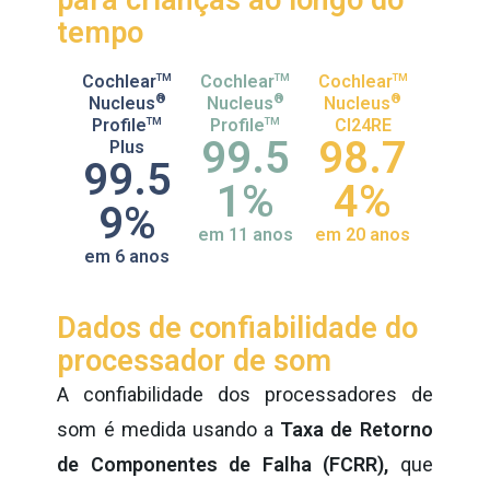
para crianças ao longo do
tempo
Cochlear
TM
Cochlear
TM
Cochlear
TM
®
®
®
Nucleus
Nucleus
Nucleus
Profile
TM
Profile
TM
CI24RE
99.5
98.7
Plus
99.5
1%
4%
9%
em 11 anos
em 20 anos
em 6 anos
Dados de confiabilidade do
processador de som
A confiabilidade dos processadores de
som é medida usando a
Taxa de Retorno
de Componentes de Falha (FCRR),
que