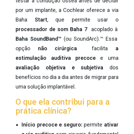
testar a condução óssea antes de decidir
por um implante, a Cochlear oferece a via
Baha
Start
, que permite usar o
processador de som Baha 7
acoplado à
Baha SoundBand™
(ou SoundArc).™ Essa
opção
não cirúrgica
facilita
a
estimulação auditiva precoce
e uma
avaliação objetiva e subjetiva
dos
benefícios no dia a dia antes de migrar para
uma solução implantável.
O que ela contribui para a
prática clínica?
Início precoce e seguro:
permite
ativar