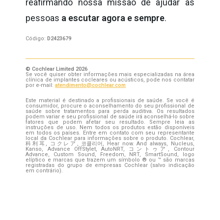
reafirmando nossa missão de ajudar as
pessoas
a escutar agora e sempre
.
Código:
D2423679
© Cochlear Limited 2026
Se você quiser obter informações mais especializadas na área
clínica de implantes cocleares ou acústicos, pode nos contatar
por e-mail:
atendimento@cochlear.com
Este material é destinado a profissionais de saúde. Se você é
consumidor, procure o aconselhamento do seu profissional de
saúde sobre tratamentos para perda auditiva. Os resultados
podem variar e seu profissional de saúde irá aconselhá-lo sobre
fatores que podem afetar seu resultado. Sempre leia as
instruções de uso. Nem todos os produtos estão disponíveis
em todos os países. Entre em contato com seu representante
local da Cochlear para informações sobre o produto. Cochlear,
科利耳, コクレア, 코클리어, Hear now. And always, Nucleus,
Kanso, Advance OffStylet, AutoNRT, コントゥア, Contour
Advance, Custom Sound, Freedom, NRT, SmartSound, logo
elíptico e marcas que trazem um símbolo ® ou ™ são marcas
registradas do grupo de empresas Cochlear (salvo indicação
em contrário).