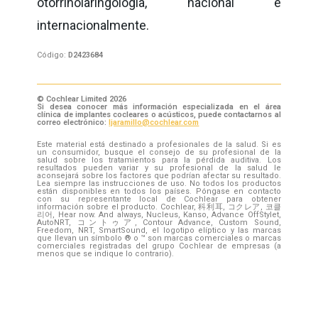
otorrinolaringologia, nacional e
internacionalmente.
Código:
D2423684
© Cochlear Limited 2026
Si desea conocer más información especializada en el área
clínica de implantes cocleares o acústicos, puede contactarnos al
correo electrónico:
ljaramillo@cochlear.com
Este material está destinado a profesionales de la salud. Si es
un consumidor, busque el consejo de su profesional de la
salud sobre los tratamientos para la pérdida auditiva. Los
resultados pueden variar y su profesional de la salud le
aconsejará sobre los factores que podrían afectar su resultado.
Lea siempre las instrucciones de uso. No todos los productos
están disponibles en todos los países. Póngase en contacto
con su representante local de Cochlear para obtener
información sobre el producto. Cochlear, 科利耳, コクレア, 코클
리어, Hear now. And always, Nucleus, Kanso, Advance OffStylet,
AutoNRT, コントゥア, Contour Advance, Custom Sound,
Freedom, NRT, SmartSound, el logotipo elíptico y las marcas
que llevan un símbolo ® o ™ son marcas comerciales o marcas
comerciales registradas del grupo Cochlear de empresas (a
menos que se indique lo contrario).