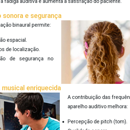
a fadiga auditiva e aumenta a satisfação do paciente.
o sonora e segurança
ação binaural permite:
ão espacial.
s de localização.
ção de segurança no
a musical enriquecida
A contribuição das frequên
aparelho auditivo melhora:
Percepção de pitch (tom).