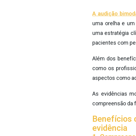
A audição bimod
uma orelha e um 
uma estratégia cl
pacientes com per
Além dos benefíci
como os profissi
aspectos como ada
As evidências mo
compreensão da fal
Benefícios 
evidência