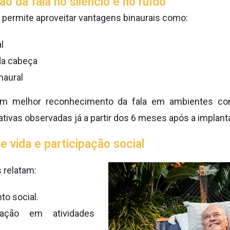
o da fala no silêncio e no ruído
 permite aproveitar vantagens binaurais como:
l
da cabeça
naural
em melhor reconhecimento da fala em ambientes c
ativas observadas já a partir dos 6 meses após a implant
e vida e participação social
 relatam:
to social.
ipação em atividades