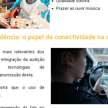
Qualidade sonora.
Prazer ao ouvir música.
dência: o papel da conectividade na 
 mais relevantes dos
 integração da audição
 tecnologias de
ransmissão direta.
ostra que o uso de
:
mpreensão da fala no