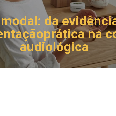
modal: da evidência
ntaçãoprática na c
audiológica