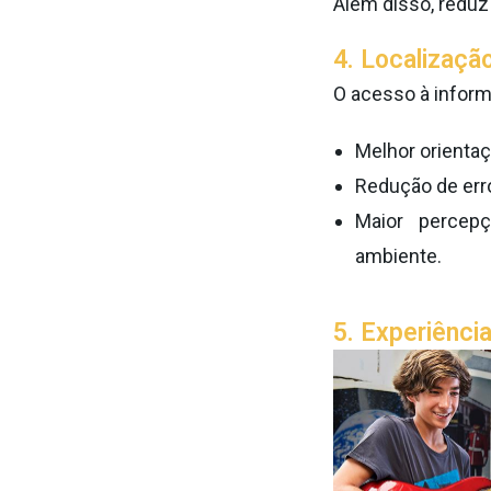
Além disso, reduz 
4. Localizaçã
O acesso à inform
Melhor orientaç
Redução de erro
Maior percep
ambiente.
5. Experiênci