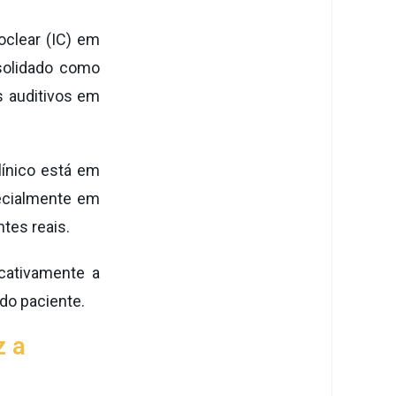
clear (IC) em
nsolidado como
s auditivos em
línico está em
pecialmente em
tes reais.
cativamente a
 do paciente.
z a