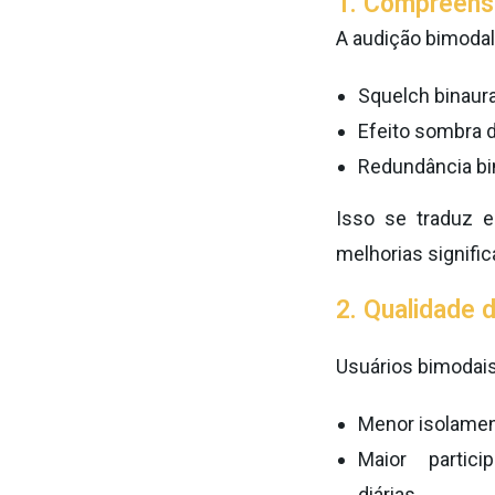
1. Compreensã
A audição bimodal
Squelch binaura
Efeito sombra 
Redundância bi
Isso se traduz 
melhorias signific
2. Qualidade d
Usuários bimodais
Menor isolamen
Maior partic
diárias.