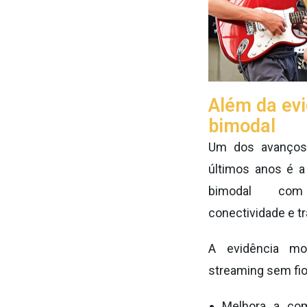
Além da evi
bimodal
Um dos avanços
últimos anos é a
bimodal com
conectividade e t
A evidência m
streaming sem fio
Melhora a co