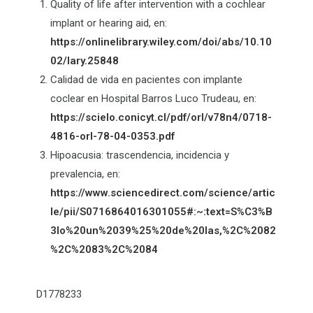
Quality of life after intervention with a cochlear
implant or hearing aid, en:
https://onlinelibrary.wiley.com/doi/abs/10.10
02/lary.25848
Calidad de vida en pacientes con implante
coclear en Hospital Barros Luco Trudeau, en:
https://scielo.conicyt.cl/pdf/orl/v78n4/0718-
4816-orl-78-04-0353.pdf
Hipoacusia: trascendencia, incidencia y
prevalencia, en:
https://www.sciencedirect.com/science/artic
le/pii/S0716864016301055#:~:text=S%C3%B
3lo%20un%2039%25%20de%20las,%2C%2082
%2C%2083%2C%2084
D1778233