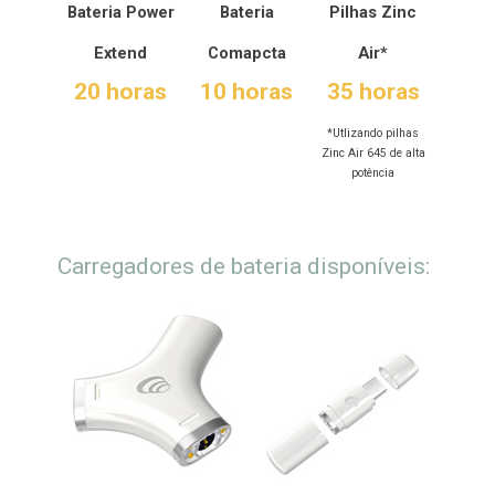
Bateria Power
Bateria
Pilhas Zinc
Extend
Comapcta
Air*
20 horas
10 horas
35 horas
*Utlizando pilhas
Zinc Air 645 de alta
potência
Carregadores de bateria disponíveis: