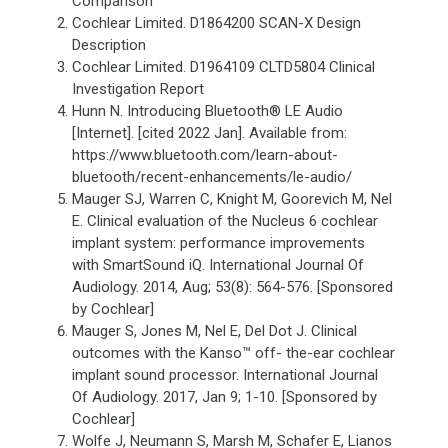
Comparison
Cochlear Limited. D1864200 SCAN-X Design
Description
Cochlear Limited. D1964109 CLTD5804 Clinical
Investigation Report
Hunn N. Introducing Bluetooth® LE Audio
[Internet]. [cited 2022 Jan]. Available from:
https://www.bluetooth.com/learn-about-
bluetooth/recent-enhancements/le-audio/
Mauger SJ, Warren C, Knight M, Goorevich M, Nel
E. Clinical evaluation of the Nucleus 6 cochlear
implant system: performance improvements
with SmartSound iQ. International Journal Of
Audiology. 2014, Aug; 53(8): 564-576. [Sponsored
by Cochlear]
Mauger S, Jones M, Nel E, Del Dot J. Clinical
outcomes with the Kanso™ off- the-ear cochlear
implant sound processor. International Journal
Of Audiology. 2017, Jan 9; 1-10. [Sponsored by
Cochlear]
Wolfe J, Neumann S, Marsh M, Schafer E, Lianos