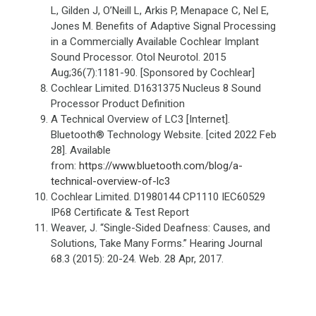
L, Gilden J, O’Neill L, Arkis P, Menapace C, Nel E,
Jones M. Benefits of Adaptive Signal Processing
in a Commercially Available Cochlear Implant
Sound Processor. Otol Neurotol. 2015
Aug;36(7):1181-90. [Sponsored by Cochlear]
Cochlear Limited. D1631375 Nucleus 8 Sound
Processor Product Definition
A Technical Overview of LC3 [Internet].
Bluetooth® Technology Website. [cited 2022 Feb
28]. Available
from:
https://www.bluetooth.com/blog/a-
technical-overview-of-lc3
Cochlear Limited. D1980144 CP1110 IEC60529
IP68 Certificate & Test Report
Weaver, J. “Single-Sided Deafness: Causes, and
Solutions, Take Many Forms.” Hearing Journal
68.3 (2015): 20-24. Web. 28 Apr, 2017.