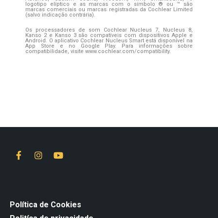
logotipo elíptico e as marcas com o símbolo ® ou ™ são
marcas comerciais ou marcas registradas da Cochlear Limited
(salvo indicação contrária).
Os processadores de som Cochlear Nucleus 7, Nucleus 8,
Kanso 2 e Kanso 3 são compatíveis com dispositivos Apple e
Android. O aplicativo Cochlear Nucleus Smart está disponível na
App Store e no Google Play. Para informações sobre
compatibilidade, visite www.cochlear.com/compatibility.
Política de Cookies