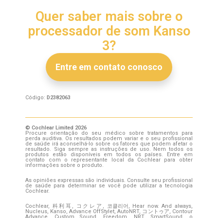
Quer saber mais sobre o
processador de som Kanso
3?
Entre em contato conosco
Código:
D2382063
© Cochlear Limited 2026
Procure orientação do seu médico sobre tratamentos para
perda auditiva. Os resultados podem variar e o seu profissional
de saúde irá aconselhá-lo sobre os fatores que podem afetar o
resultado. Siga sempre as instruções de uso. Nem todos os
produtos estão disponíveis em todos os países. Entre em
contato com o representante local da Cochlear para obter
informações sobre o produto.
As opiniões expressas são individuais. Consulte seu profissional
de saúde para determinar se você pode utilizar a tecnologia
Cochlear.
Cochlear, 科利耳, コクレア, 코클리어, Hear now. And always,
Nucleus, Kanso, Advance OffStylet, AutoNRT, コントゥア, Contour
Advance, Custom Sound, Freedom, NRT, SmartSound, o