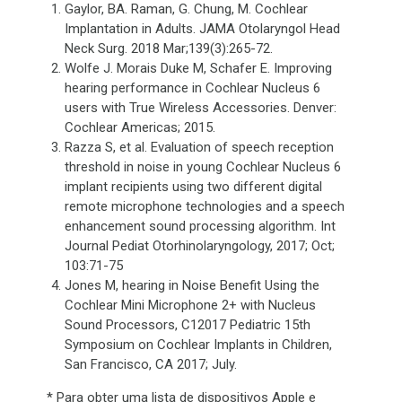
Gaylor, BA. Raman, G. Chung, M. Cochlear
Implantation in Adults. JAMA Otolaryngol Head
Neck Surg. 2018 Mar;139(3):265-72.
Wolfe J. Morais Duke M, Schafer E. Improving
hearing performance in Cochlear Nucleus 6
users with True Wireless Accessories. Denver:
Cochlear Americas; 2015.
Razza S, et al. Evaluation of speech reception
threshold in noise in young Cochlear Nucleus 6
implant recipients using two different digital
remote microphone technologies and a speech
enhancement sound processing algorithm. Int
Journal Pediat Otorhinolaryngology, 2017; Oct;
103:71-75
Jones M, hearing in Noise Benefit Using the
Cochlear Mini Microphone 2+ with Nucleus
Sound Processors, C12017 Pediatric 15th
Symposium on Cochlear Implants in Children,
San Francisco, CA 2017; July.
* Para obter uma lista de dispositivos Apple e