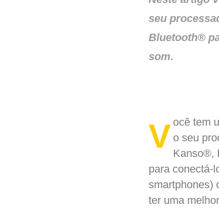
seu processad
Bluetooth® pa
som.
ocê tem 
V
o seu pro
Kanso
®
,
para conectá-lo
smartphones) o
ter uma melhor