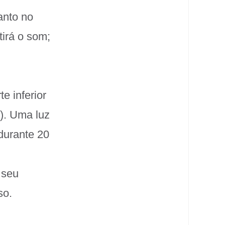
anto no
tirá o som;
e inferior
o). Uma luz
durante 20
 seu
so.