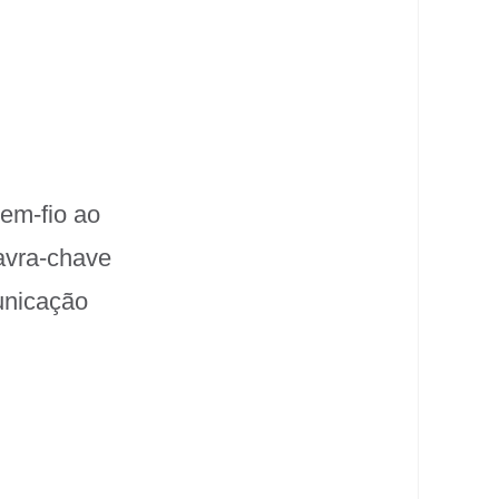
em-fio ao
avra-chave
municação