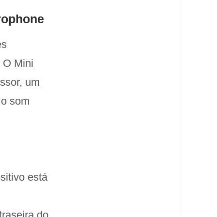
crophone
es
. O Mini
essor, um
o o som
sitivo está
traseira do