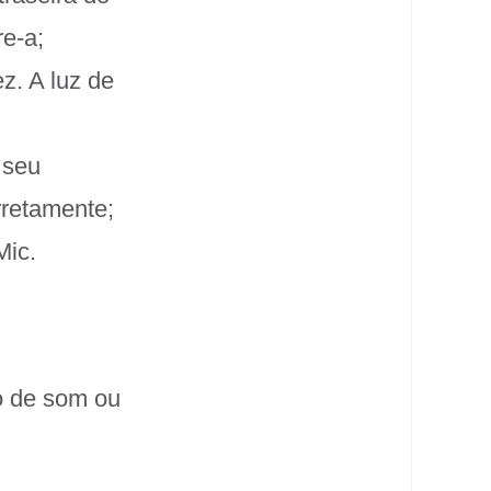
re-a;
z. A luz de
 seu
rretamente;
Mic.
o de som ou