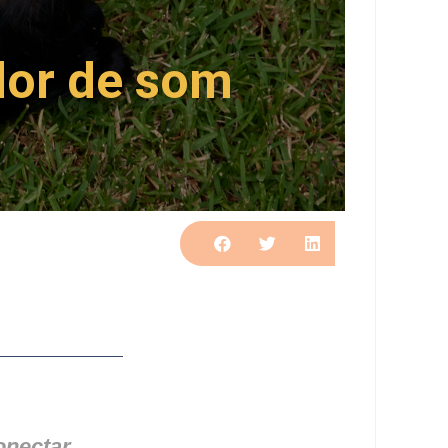
dor de som
onectar