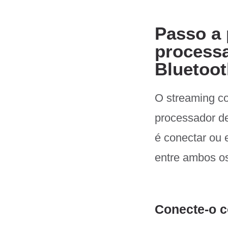
Passo a 
processa
Bluetoot
O streaming co
processador d
é conectar ou 
entre ambos os
Conecte-o 