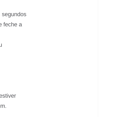
s segundos
e feche a
u
estiver
om.