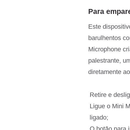
Para empare
Este dispositi
barulhentos co
Microphone cri
palestrante, u
diretamente ao
Retire e desl
Ligue o Mini M
ligado;
O botão para i