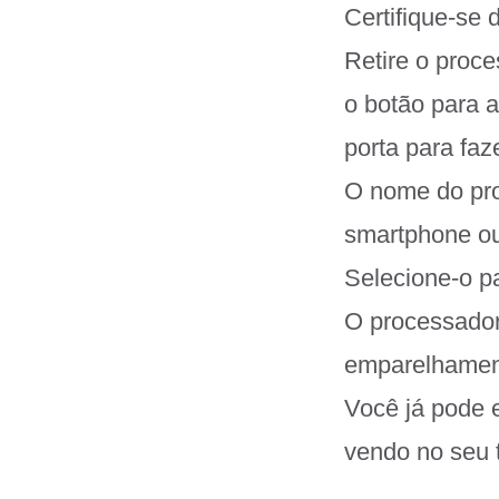
Certifique-se 
Retire o proc
o botão para a
porta para faz
O nome do pro
smartphone ou
Selecione-o p
O processador
emparelhament
Você já pode e
vendo no seu 