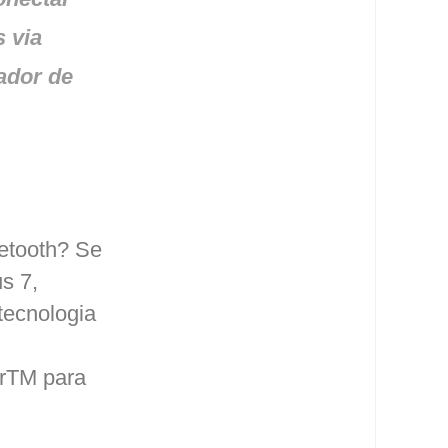
 via
ador de
etooth? Se
s 7,
tecnologia
r
TM
para