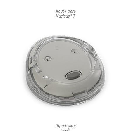
Aqua+ para
®
Nucleus
7
Aqua+ para
®
Osia