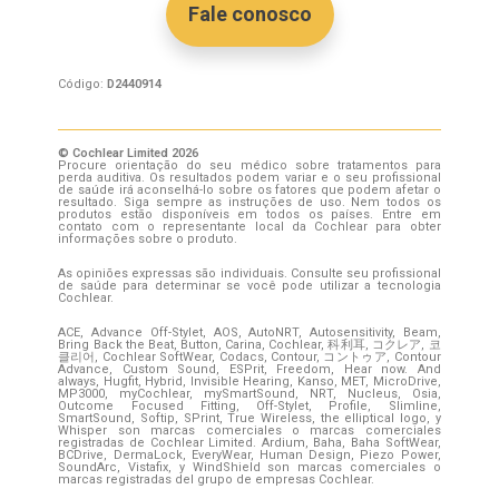
Fale conosco
Código:
D2440914
© Cochlear Limited 2026
Procure orientação do seu médico sobre tratamentos para
perda auditiva. Os resultados podem variar e o seu profissional
de saúde irá aconselhá-lo sobre os fatores que podem afetar o
resultado. Siga sempre as instruções de uso. Nem todos os
produtos estão disponíveis em todos os países. Entre em
contato com o representante local da Cochlear para obter
informações sobre o produto.
As opiniões expressas são individuais. Consulte seu profissional
de saúde para determinar se você pode utilizar a tecnologia
Cochlear.
ACE, Advance Off-Stylet, AOS, AutoNRT, Autosensitivity, Beam,
Bring Back the Beat, Button, Carina, Cochlear, 科利耳, コクレア, 코
클리어, Cochlear SoftWear, Codacs, Contour, コントゥア, Contour
Advance, Custom Sound, ESPrit, Freedom, Hear now. And
always, Hugfit, Hybrid, Invisible Hearing, Kanso, MET, MicroDrive,
MP3000, myCochlear, mySmartSound, NRT, Nucleus, Osia,
Outcome Focused Fitting, Off-Stylet, Profile, Slimline,
SmartSound, Softip, SPrint, True Wireless, the elliptical logo, y
Whisper son marcas comerciales o marcas comerciales
registradas de Cochlear Limited. Ardium, Baha, Baha SoftWear,
BCDrive, DermaLock, EveryWear, Human Design, Piezo Power,
SoundArc, Vistafix, y WindShield son marcas comerciales o
marcas registradas del grupo de empresas Cochlear.