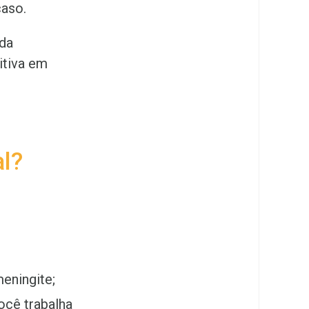
caso.
 da
itiva em
al?
eningite;
ocê trabalha