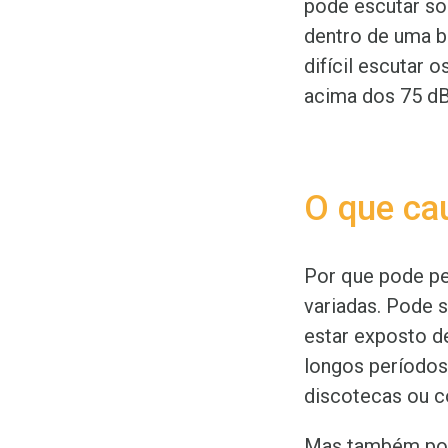
pode escutar so
dentro de uma b
difícil escutar 
acima dos 75 dB)
O que cau
Por que pode pe
variadas. Pode 
estar exposto d
longos períodos
discotecas ou 
Mas também pod