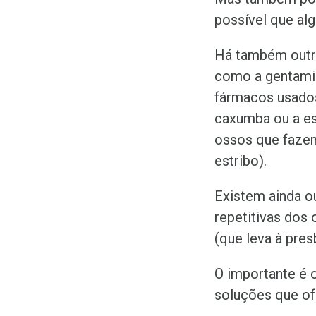
possível que alg
Há também outr
como a gentamic
fármacos usados
caxumba ou a es
ossos que fazem
estribo).
Existem ainda ou
repetitivas dos
(que leva à pres
O importante é 
soluções que of