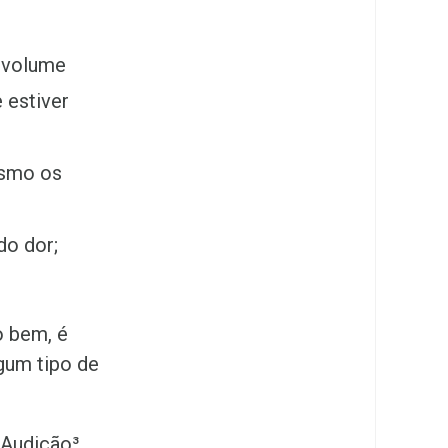
 volume
 estiver
esmo os
do dor;
o bem, é
gum tipo de
 Audição³
,