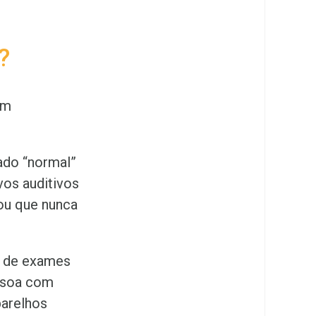
?
em
ado “normal”
vos auditivos
ou que nunca
e de exames
essoa com
parelhos