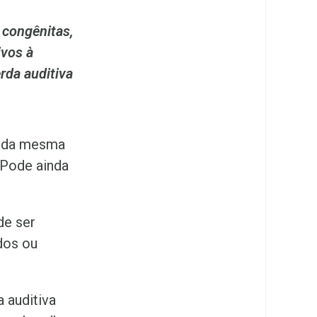
 congênitas,
vos à
rda auditiva
a da mesma
 Pode ainda
de ser
dos ou
 auditiva