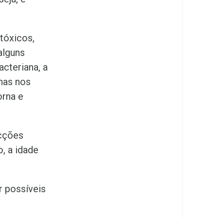
tóxicos,
alguns
cteriana, a
nas nos
orna e
ecções
, a idade
r possíveis