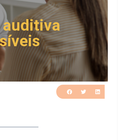
 auditiva
síveis