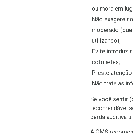
ou mora em luga
Não exagere no
moderado (que 
utilizando);
Evite introduzi
cotonetes;
Preste atenção 
Não trate as i
Se você sentir 
recomendável so
perda auditiva un
A OMS recomend