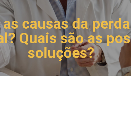
 as causas da perda
al? Quais são as pos
soluções?