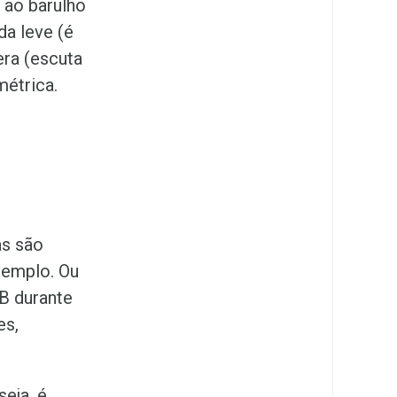
 ao barulho
a leve (é
era (escuta
métrica.
as são
xemplo. Ou
dB durante
es,
seja, é