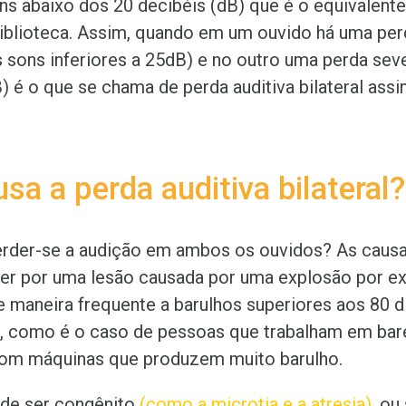
ns abaixo dos 20 decibéis (dB) que é o equivalente
iblioteca. Assim, quando em um ouvido há uma perd
os sons inferiores a 25dB) e no outro uma perda sev
 é o que se chama de perda auditiva bilateral assi
sa a perda auditiva bilateral?
rder-se a audição em ambos os ouvidos? As caus
ser por uma lesão causada por uma explosão por e
e maneira frequente a barulhos superiores aos 80 
, como é o caso de pessoas que trabalham em bar
com máquinas que produzem muito barulho.
e ser congênito
(
como a microtia e a atresia
)
, ou 