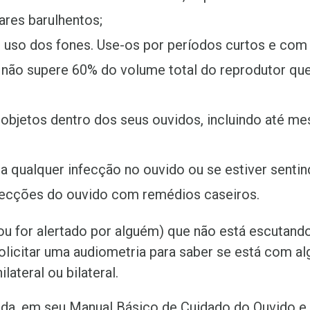
res barulhentos;
 uso dos fones. Use-os por períodos curtos e com
não supere 60% do volume total do reprodutor que
r objetos dentro dos seus ouvidos, incluindo até m
a qualquer infecção no ouvido ou se estiver sentin
nfecções do ouvido com remédios caseiros.
(ou for alertado por alguém) que não está escutand
licitar uma audiometria para saber se está com al
ilateral ou bilateral.
a, em seu Manual Básico de Cuidado do Ouvido e