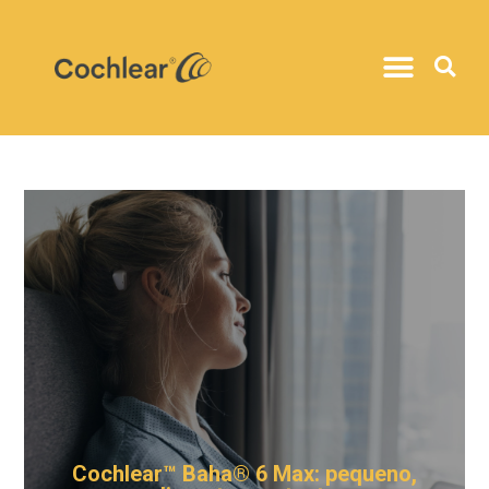
Cochlear™ Baha® 6 Max: pequeno,