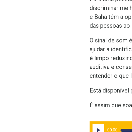
discriminar mel
e Baha têm a op
das pessoas ao 
O sinal de som é
ajudar a identifi
é limpo reduzind
auditiva e conse
entender o que 
Está disponível
É assim que soa
Tocador
00:00