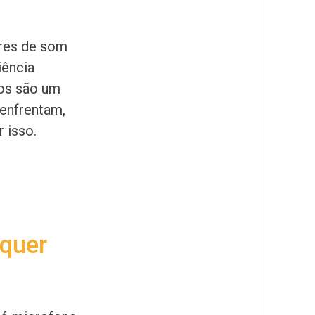
ores de som
iência
tos são um
enfrentam,
 isso.
 quer