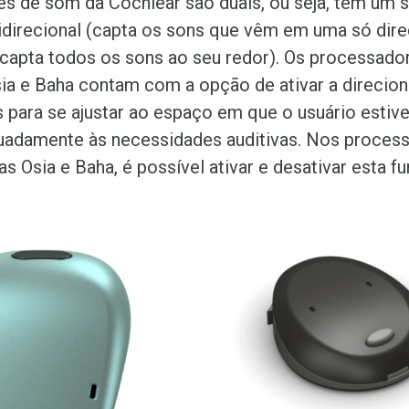
s de som da Cochlear são duais, ou seja, tem um 
idirecional (capta os sons que vêm em uma só dire
(capta todos os sons ao seu redor). Os processad
ia e Baha contam com a opção de ativar a direcion
 para se ajustar ao espaço em que o usuário estive
adamente às necessidades auditivas. Nos proces
 Osia e Baha, é possível ativar e desativar esta fu