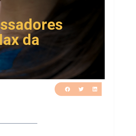
essadores
Max da