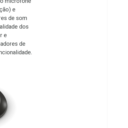
só microfone
ção) e
ores de som
alidade dos
r e
sadores de
ncionalidade.