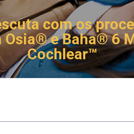
escuta com os proc
 Osia® e Baha® 6 
Cochlear™