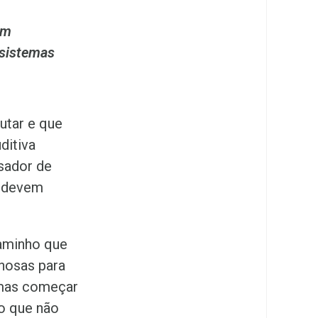
om
 sistemas
cutar e que
ditiva
ssador de
r devem
caminho que
hosas para
 mas começar
o que não